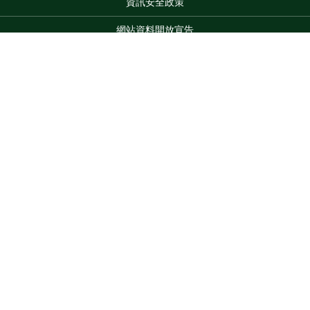
資訊安全政策
網站資料開放宣告
網站服務信箱
地址：100212 臺北市中正區南海路 37 號
Top
電話：(02)2381-2991
服務時間：AM8:30~PM5:30
版權所有 © 2026 MOA All Rights Reserved.
維護單位：農業部
水產試驗所