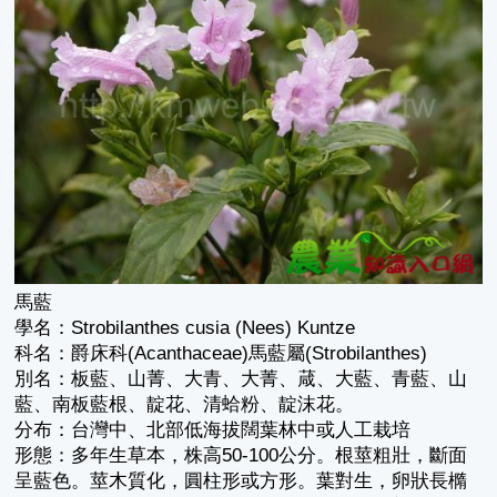
馬藍
學名：Strobilanthes cusia (Nees) Kuntze
科名：爵床科(Acanthaceae)馬藍屬(Strobilanthes)
別名：板藍、山菁、大青、大菁、葴、大藍、青藍、山
藍、南板藍根、靛花、清蛤粉、靛沫花。
分布：台灣中、北部低海拔闊葉林中或人工栽培
形態：多年生草本，株高50-100公分。根莖粗壯，斷面
呈藍色。莖木質化，圓柱形或方形。葉對生，卵狀長橢