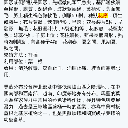
圓形或倒卵狀長圓形，先端微鈍頭至急尖，基部漸狹細
至楔形，膜質，深綠色，波狀鋸齒緣，葉柄短，葉面無
毛，脈上稍生褐色微軟毛，側脈5-6對。穗狀
花序
，頂生
或腋生；苞片葉狀，狹倒卵形，早落；花萼裂片5枚，呈
匙形，無毛；花冠漏斗狀，5裂近相等，花多數，花藍紫
色；雄蕊4枚，子房上位；花柱細長。蒴果長橢圓形，熟
時2瓣開裂，內含種子4顆。花期春、夏之間。果期夏、
秋之間。
繁殖方法：扦插
利用部位：葉、根
效用：清熱解毒、涼血止血、消腫止痛。脾胃虛寒者忌
用。
馬藍分布於台灣北部及中部低海拔山區之陰濕地，在中
國南部和西南部、越南、印度等地亦有分布。馬藍的葉
片為客家族群中常用的藍色染料作物，極具特色與發展
潛力，過去是三峽地區盛極一時的產業，亦為中藥材板
藍根之基原植物之ㄧ，也是黑擬蛺蝶和國寶級枯葉蝶的
幼蟲食草。