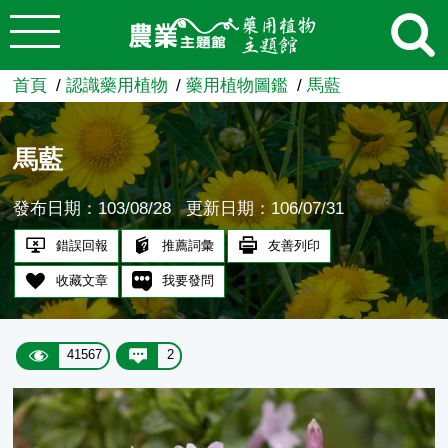
:::
跳到主要內容
農業知識入口網
首頁
認識藥用植物
藥用植物圖鑑
馬藍
馬藍
發布日期：103/08/28
更新日期：106/07/31
錯誤回報
推薦詞彙
友善列印
收藏文章
我要發問
41567
2