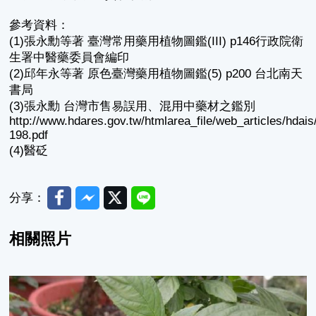
參考資料：
(1)張永勳等著 臺灣常用藥用植物圖鑑(III) p146行政院衛
生署中醫藥委員會編印
(2)邱年永等著 原色臺灣藥用植物圖鑑(5) p200 台北南天
書局
(3)張永勳 台灣市售易誤用、混用中藥材之鑑別
http://www.hdares.gov.tw/htmlarea_file/web_articles/hdai
198.pdf
(4)醫砭
Facebook
Messenger
Twitter
Line
分享：
相關照片