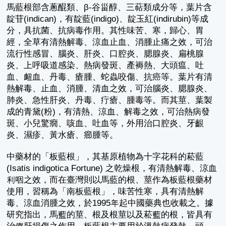
馬藍根部含蔥醌類、β-谷甾醇、三萜類成分等，葉片含
靛苷(indican)，有靛藍(indigo)、靛玉紅(indirubin)等成
分，具抗菌、抗病毒作用。其性味苦、寒，歸心、胃
經，全草有清熱解毒、涼血止血、消腫止痛之效，可治
流行性感冒、腦炎、肝炎、口腔炎、腮腺炎、扁桃腺
炎、上呼吸道感染、熱病發斑、產褥熱、大頭瘟、吐
血、衄血、丹毒、瘡腫、蛇蟲咬傷、抗癌等。葉片有清
熱解毒、止血、消腫、清血之效，可治腦炎、腮腺炎、
肺炎、急性肝炎、丹毒、疔瘡、腫毒等。而其莖、葉製
成的青黛(粉)，有清熱、涼血、解毒之效，可治熱病發
斑、小兒驚癇、咳血、吐血等，外用治口腔炎、牙齦
炎、濕疹、黃水瘡、癤腫等。
中藥材的「板藍根」，其基原植物為十字花科的菘藍
(Isatis indigotica Fortune) 之乾燥根，有清熱解毒、涼血
利咽之效，而在臺灣則以馬藍的根、莖作為板藍根藥材
使用，習稱為「南板藍根」，味苦性寒，具有清熱解
毒、涼血消腫之效，於1995年起中國藥典也收載之。據
研究指出，馬藍的莖、根及根莖以及菘藍的根，皆具有