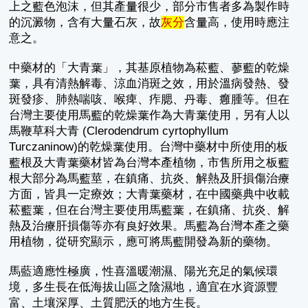
上之藍色泡沫，但其產量很少，部分市售者多為製作時
的沉澱物，含有大量石灰，故
灰分
含量高，使用時應注
意之。
中藥材的「大青葉」，其基原植物為菘藍、蓼藍的乾燥
葉，具有清熱解毒、涼血消斑之效，用於溫病發熱、發
斑發疹、肺熱喘咳、喉痺、痄腮、丹毒、癰腫等。但在
台灣主要使用馬藍的乾燥葉作為大青葉使用，另有人以
馬鞭草科大青 (Clerodendrum cyrtophyllum
Turczaninow)的乾燥葉使用。台灣中藥材中所使用的板
藍根及大青葉藥材皆為台灣本產植物，市售所用之板藍
根大部分為馬藍莖，在鎮痛、抗炎、解熱及肝損傷治療
方面，皆具一定療效；大青葉藥材，在中國藥典中收載
菘藍葉，但在台灣主要使用馬藍葉，在鎮痛、抗炎、解
熱及治療肝損傷等亦有良好效果。馬藍為台灣本產之藥
用植物，從研究顯示，應可將馬藍開發為新的藥物。
馬藍適應性極廣，性喜溫暖潮濕、陽光充足的氣候環
境，多生長在低海拔山區之陰濕地，適宜在水資源豐
富、土壤深厚、土質肥沃的地方生長。