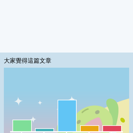
大家覺得這篇文章
很實用:55%
一級棒:20%
夠新奇:10%
普普啦:10%
我喜歡:5%