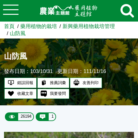
:::
跳到主要內容
農業知識入口網
首頁
藥用植物的栽培
新興藥用植物栽培管理
山防風
山防風
發布日期：103/10/31
更新日期：111/11/16
錯誤回報
推薦詞彙
友善列印
收藏文章
我要發問
26194
1