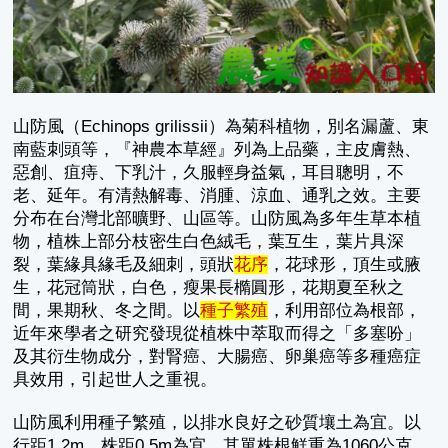
山防風（Echinops grilissii）為菊科植物，別名漏蘆、東
南藍刺頭等，『神農本草經』列為上品藥，主皮膚熱、
惡創、疽痔、下乳汁，久服輕身益氣，耳目聰明，不
老、延年。有清熱解毒、消腫、涼血、通乳之效。主要
分布在台灣北部曠野、山區等。山防風為多年生草本植
物，植株上部分枝密生白色絨毛，葉互生，葉片具深
裂，葉緣具緣毛及細刺，頭狀
花序
，花球形，頂生或腋
生，花冠筒狀，白色，瘦果長橢圓形，花期夏至秋之
間，果期秋、冬之間。以
種子繁殖
，利用部位為根部，
近年來學者之研究發現從植株中萃取而得之「多塞吩」
及其衍生物成分，對腎癌、大腸癌、卵巢癌等多種癌症
具效用，引起世人之重視。
山防風利用種子繁殖，以排水良好之砂質壤土為宜。以
行距1.2m，株距0.5m為宜，其單株根鮮重為1060公克。