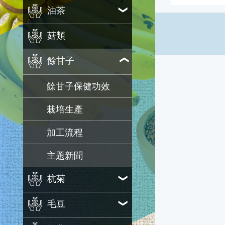
油茶
菇類
餘甘子
餘甘子保健功效
栽培生產
加工流程
主題新聞
杭菊
毛豆