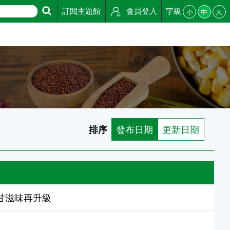
訂閱主題館
會員登入
字級
小
中
大
排序
發布日期
更新日期
甘滋味再升級