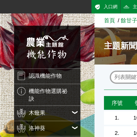
:::
入口網
跳到主要內容
首頁
餘甘
農業知識入口網
主題新
認識機能作物
機能作物選購祕
訣
序號
木虌果
1.
1
洛神葵
2.
1