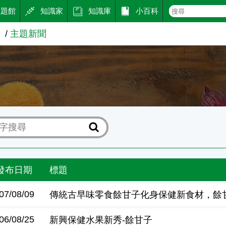
主題館
知識家
知識庫
小百科
子
主題新聞
聞
發布日期
標題
07/08/09
傳統古早味零食餘甘子化身保健新食材，餘
06/08/25
新興保健水果新秀-餘甘子