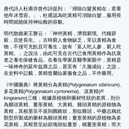
唐代詩人杜甫亦曾作詩提到：「掃除白髮黃精在，君看
他年冰雪容。」，杜甫認為吃黃精可消除白髮，服用長
時間就能保持神仙般的容貌。
明代散曲家王磐云：「神州黃精，濟我窮氓。代糧辟
穀，且使長生。」古時窮人食物缺乏，常以黃精為食
物，不僅可充飢且可養生，故有「富人吃人參，窮人吃
黃精。」之說法，由此可見在古代已食用黃精作為抗衰
老之養生保健食品。在養生學家及醫學家眼中，黃精是
一味神奇的延年益壽之品，甚至有「久服成仙」之說，
在史料中記載，黃精曾屬仙家服食之品，不作藥用。
《中國藥典》將黃精分為黃精(
Polygonatum sibiricum
)、
多花黃精(
Polygonatum cyrtonema
)、滇黃精(
P.
kingianum
)三種；根據原植物和藥材性狀的差異，則分
為雞頭黃精、薑形黃精、大黃精。雞頭黃精的原植物為
黃精，其根莖呈不規則圓錐狀，形似雞頭，中藥志稱此
類型所製成的藥材為雞頭黃精；薑形黃精的原植物為多
花黃精，其根莖呈結節塊狀似薑形，稱薑形黃精；而大