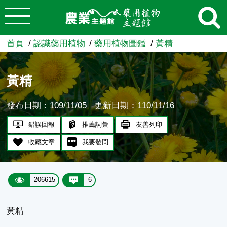
:::
跳到主要內容
農業知識入口網
首頁
認識藥用植物
藥用植物圖鑑
黃精
黃精
發布日期：109/11/05
更新日期：110/11/16
錯誤回報
推薦詞彙
友善列印
收藏文章
我要發問
206615
6
黃精