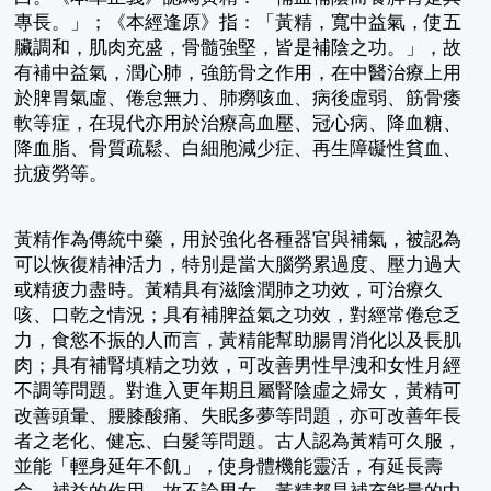
專長。」；《本經逢原》指：「黃精，寬中益氣，使五
臟調和，肌肉充盛，骨髓強堅，皆是補陰之功。」，故
有補中益氣，潤心肺，強筋骨之作用，在中醫治療上用
於脾胃氣虛、倦怠無力、肺癆咳血、病後虛弱、筋骨痿
軟等症，在現代亦用於治療高血壓、冠心病、降血糖、
降血脂、骨質疏鬆、白細胞減少症、再生障礙性貧血、
抗疲勞等。
黃精作為傳統中藥，用於強化各種器官與補氣，被認為
可以恢復精神活力，特別是當大腦勞累過度、壓力過大
或精疲力盡時。黃精具有滋陰潤肺之功效，可治療久
咳、口乾之情況；具有補脾益氣之功效，對經常倦怠乏
力，食慾不振的人而言，黃精能幫助腸胃消化以及長肌
肉；具有補腎填精之功效，可改善男性早洩和女性月經
不調等問題。對進入更年期且屬腎陰虛之婦女，黃精可
改善頭暈、腰膝酸痛、失眠多夢等問題，亦可改善年長
者之老化、健忘、白髮等問題。古人認為黃精可久服，
並能「輕身延年不飢」，使身體機能靈活，有延長壽