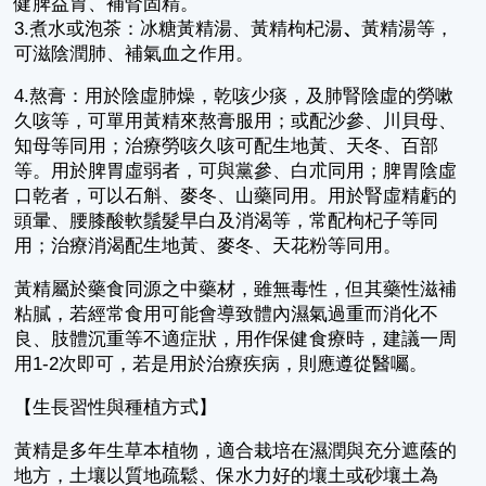
健脾益胃、補腎固精。
3.煮水或泡茶：冰糖黃精湯、黃精枸杞湯
、
黃精湯等，
可滋陰潤肺、補氣血之作用。
4.熬膏：用於陰虛肺燥，乾咳少痰，及肺腎陰虛的勞嗽
久咳等，可單用黃精來熬膏服用；或配沙參、川貝母、
知母等同用；治療勞咳久咳可配生地黃、天冬、百部
等。用於脾胃虛弱者，可與黨參、白朮同用；脾胃陰虛
口乾者，可以石斛、麥冬、山藥同用。用於腎虛精虧的
頭暈、腰膝酸軟鬚髮早白及消渴等，常配枸杞子等同
用；治療消渴配生地黃、麥冬、天花粉等同用。
黃精屬於藥食同源之中藥材，雖無毒性，但其藥性滋補
粘膩，若經常食用可能會導致體內濕氣過重而消化不
良、肢體沉重等不適症狀，用作保健食療時，建議一周
用1-2次即可，若是用於治療疾病，則應遵從醫囑。
【生長習性與種植方式】
黃精是多年生草本植物，適合栽培在濕潤與充分遮蔭的
地方，土壤以質地疏鬆、保水力好的壤土或砂壤土為