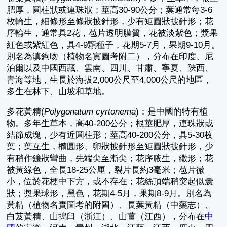
肥厚，圓柱狀或連珠狀；莖高30-90公分；葉通常每3-6
枚輪生，細條形至條狀披針形，少有矩圓狀披針形；花
序輪生，通常具2花，苞片透明膜質，花被淡紫色；漿果
紅色或紫紅色，具4-9顆種子，花期5-7月，果期9-10月。
別名為滇鉤吻（植物名實圖考附二），分布在印度、尼
泊爾以及中國西藏、雲南、四川、甘肅、寧夏、陝西、
青海等地，生長於海拔2,000公尺至4,000公尺的地區，
多生在林下、山坡和草地。
多花黃精(
Polygonatum cyrtonema
)：是中國的特有植
物。多年生草本，高40-200公分；根莖肥厚，連珠狀或
結節成塊，少有近圓柱形；莖高40-200公分，具5-30枚
葉；葉互生，橢圓形、卵狀披針形至矩圓狀披針形，少
有稍作鐮狀彎曲，先端尖至漸尖；花序腋生，繖形；花
被黃綠色，全長18-25公厘，裂片長約3毫米；苞片微
小，位於花梗中下方，或不存在；花絲頂端稍突起似囊
狀；漿果球形，黑色，花期4-5月，果期8-9月。別名為
黃精（植物名實圖考的附圖）、長葉黃精（中藥志）、
白芨黃精、山搗臼（浙江）、山薑（江西），分布在
中