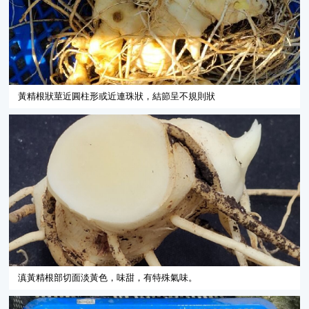
黃精根狀莖近圓柱形或近連珠狀，結節呈不規則狀
滇黃精根部切面淡黃色，味甜，有特殊氣味。