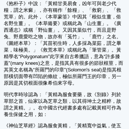
《抱朴子》中說：「黃精甘美易食，凶年可與老少代
糧，謂之米癜」，亦有稱作「餘糧」、「救窮」、「救
荒草」的。此外，《本草蒙筌》中因其「根似生薑，俗
名野生薑」。《本草備要》或稱此為「山生薑」。《廣
西通志》或稱「野仙薑」。又因其葉似竹，而且是野
兔、野鹿愛吃之物，故亦有「菟竹」、「鹿竹」之名。
《圖經本草》：「其苗初生時，人多採為菜茹，謂之畢
菜，味極美。」《救荒本草》或稱此為「筆管菜」。黃
精學名“Polygonatum”此字來自古希臘語，意為“許多膝
蓋”(many knees)之意，是指其具有很多的節狀根莖，而
其英文名稱為“所羅門的印章”(Solomon's seal)是指其根
部橫切面帶有凹陷的條紋，極似所羅門王的印章，另一
原因是其切根面很像希伯來字母。
明代李時珍認為：「黃精為服食要藥，故《別錄》列於
草部之首，仙家以為芝草之類，以其得坤土之精粹，故
謂之黃精。」。在中國古代經書多處有記載黃精可作為
養生保健之用，如：
《神仙芝草經》認為服食黃精，「黃精寬中益氣，使五