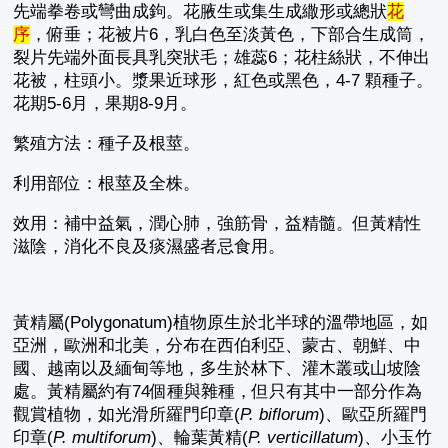
先端拳卷或彎曲成鉤。花腋生或集生成繖形或總狀
花
序
，俯垂；花被片6，乳白色至淡黃色，下部合生成筒，
裂片先端外面長具乳突狀毛；雄蕊6；花柱絲狀，不伸出
花被，柱頭小。漿果近球形，紅色或黑色，4-7 顆種子。
花期5-6月，果期8-9月。
繁殖方法：種子及根莖。
利用部位：根莖及全株。
效用：補中益氣，潤心肺，強筋骨，益精髓。但黃精性
滋陰，消化不良及痰濕盛者忌食用。
黃精屬(Polygonatum)植物原生於北半球的溫帶地區，如
亞洲，歐洲和北美，分布在西伯利亞、蒙古、朝鮮、中
國、越南以及緬甸等地，多生於林下、灌木叢或山坡陰
處。黃精屬約有74個種與雜種，但只有其中一部分作為
觀賞植物，如光滑所羅門印章(
P. biflorum
)、歐亞所羅門
印章(
P. multiforum
)、輪葉黃精(
P. verticillatum
)、小玉竹