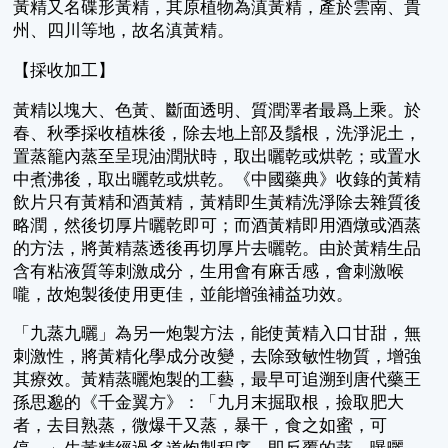
黃精又名碟形黃精，其原植物為滇黃精，產於雲南、貴
州、四川等地，故名滇黃精。
【採收加工】
黃精以塊大、色黃、斷面透明、質潤澤者最爲上乘。於
春、秋季採收植株後，除去地上部及鬚根，洗淨泥土，
置蒸籠內蒸至呈現油潤狀時，取出曬乾或烘乾；或置水
中煮沸後，取出曬乾或烘乾。《中國藥典》收錄的黃精
飲片只有黃精和酒黃精，黃精即生黃精洗淨除去雜質後
略潤，然後切厚片曬乾即可；而酒黃精即用酒燉或酒蒸
的方法，將黃精蒸透後再切厚片去曬乾。由於黃精生品
含有粘液質等刺激成分，生用會有麻舌感，會刺激喉
嚨，故炮製後使用更佳，並能增強補益功效。
「九蒸九曬」為另一炮製方法，能使黃精入口甘甜，無
刺激性，將黃精化學成分改變，去除致敏性物質，增強
其療效。黃精蒸曬炮製的工藝，最早可追溯到唐代藥王
孫思邈的《千金翼方》：「九月末掘取根，撿取肥大
者，去目熟蒸，微爆干又蒸，暴干，食之如蜜，可