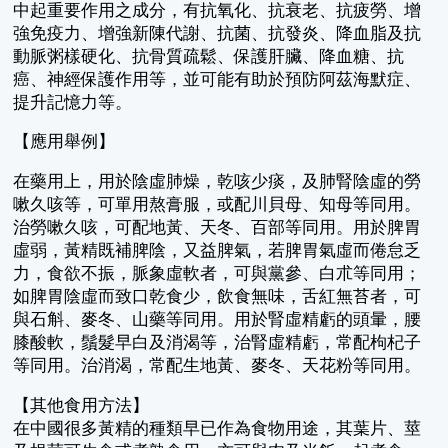
中起重要作用之成分，有抗氧化、抗衰老、抗疲勞、增
強免疫力、增強新陳代謝、抗菌、抗發炎、降血脂及抗
動脈粥樣硬化、抗骨質疏鬆、保護肝臟、降血糖、抗
癌、神經保護作用等，並可能有助於預防阿茲海默症、
提升記憶力等。
【應用舉例】
在藥用上，用於陰虛肺燥，乾咳少痰，及肺腎陰虛的勞
嗽久咳等，可單用熬膏服，或配川貝母、知母等同用。
治勞嗽久咳，可配地黃、天冬、百部等同用。用於脾胃
虛弱，黃精既補脾陰，又益脾氣，若脾胃氣虛而倦怠乏
力，食欲不振，脈象虛軟者，可與黨參、白朮等同用；
如脾胃陰虛而致口乾食少，飲食無味，舌紅無苔者，可
與石斛、麥冬、山藥等同用。用於腎虛精虧的頭暈，腰
膝酸軟，鬚髮早白及消渴等，治腎虛精虧，常配枸杞子
等同用。治消渴，常配生地黃、麥冬、天花粉等同用。
【其他食用方法】
在中國很多黃精的種類早已作為食物用途，其葉片、莖