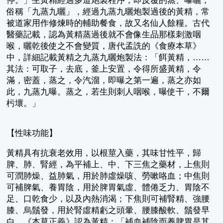
停。」生黃精經過多道炮製程序，即反覆的蒸、曝曬，
俗稱「九蒸九曬」，經過九蒸九曬炮製過後的黃精，常
被道家用作修煉時的輔助餐食，故又名仙人餘糧。古代
醫藥記載，認為黃精蒸過後就不會像生品那樣刺激咽
喉，曬乾後使之不會變質，唐代孟詵的《食療本草》
中，詳細記載黃精之九蒸九曬炮製法：「餌黃精，……
其法：可取子，去底，釜上安置，令得所盛黃精，令
滿，密蓋，蒸之，令汽溜，即曝之第一遍，蒸之亦如
此，九蒸九曝。蒸之，若生則刺人咽喉，曝使干，不爾
杇壞。」
【性味功能】
黃精具有抗衰老效用，以根莖入藥，其味甘性平，歸
脾、肺、腎經，為平補上、中、下三焦之藥材，上焦則
可潤肺燥、益肺氣，用於肺虛燥咳、勞嗽咯血；中焦則
可補脾氣、養胃陰，用於脾胃氣虛、體倦乏力、胃陰不
足、口乾食少，以及內熱消渴；下焦則可補腎精、強腰
膝、烏鬚發，用於腎虛精虧之頭暈、腰膝酸軟、鬚發早
白。《本草正義》認為黃精：「補血補陰而養脾胃是其