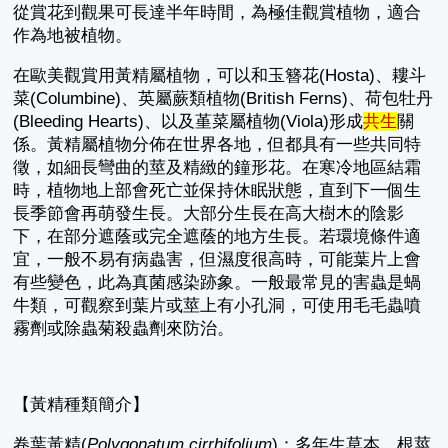
從賞花到觀果可長達半年時間，為極佳觀賞植物，適合
作為地被植物。
在歐美觀賞用黃精屬植物，可以和玉簪花(Hosta)、耬斗
菜(Columbine)、英屬蕨類植物(British Ferns)、荷包牡丹
(Bleeding Hearts)、以及堇菜屬植物(Viola)形成
共生
關
係。黃精屬植物分佈在世界各地，但都具有一些共同特
徵，如細長彎曲的莖及精緻的鐘形花。在寒冷地區結霜
時，植物地上部會死亡並保持休眠狀態，直到下一個生
長季節會再萌發生長。大部分生長在高大樹木的陰影
下，在部分遮蔭或完全遮蔭的地方生長。若環境條件適
宜，一般不易有病蟲害，但濕度很高時，可能葉片上會
有些變色，此為真菌感染跡象。一般最常見的害蟲是蝸
牛類，可觀察到葉片或莖上有小孔洞，可使用毛毛蟲噴
霧劑或除蟲菊殺蟲劑來防治。
【黃精種類簡介】
卷葉黃精(
Polygonatum cirrhifolium
)：多年生草本，根莖