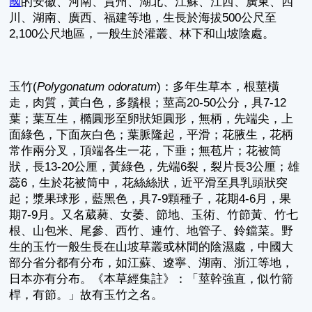
國
的安徽、河南、貴州、湖北、江蘇、江西、廣東、四
川、湖南、廣西、福建等地，生長於海拔500公尺至
2,100公尺地區，一般生於灌叢、林下和山坡陰處。
玉竹(
Polygonatum odoratum
)：多年生草本，根莖橫
走，肉質，黃白色，多鬚根；莖高20-50公分，具7-12
葉；葉互生，橢圓形至卵狀矩圓形，無柄，先端尖，上
面綠色，下面灰白色；葉脈隆起，平滑；花腋生，花柄
常作兩分叉，頂端各生一花，下垂；無苞片；花被筒
狀，長13-20公厘，黃綠色，先端6裂，裂片長3公厘；雄
蕊6，生於花被筒中，花絲絲狀，近平滑至具乳頭狀突
起；漿果球形，藍黑色，具7-9顆種子，花期4-6月，果
期7-9月。又名葳蕤、女萎、節地、玉術、竹節黃、竹七
根、山包米、尾參、西竹、連竹、地管子、鈴鐺菜。野
生的玉竹一般生長在山坡草叢或林間的陰濕處，中國大
部分省分都有分布，如江蘇、遼寧、湖南、浙江等地，
日本亦有分布。《本草經集註》：「莖幹強直，似竹箭
桿，有節。」故有玉竹之名。