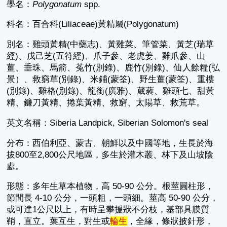
學名：
Polygonatum
spp.
科名：百合科(Liliaceae)黃精屬(Polygonatum)
別名：雞頭黃精(中藥志)、黃雞菜、筆管菜、黃芝(瑞草
經)、戊己芝(五符經)、爪子參、老虎姜、雞爪參、山
薑、垂珠、馬箭、菟竹(別錄)、鹿竹(別錄)、仙人餘糧(弘
景）、救窮草(別錄)、米鋪(蒙筌)、野生薑(蒙筌)、重樓
(別錄)、雞格(別錄)、龍銜(廣雅)、葳蕤、雞頭七、甜黃
精、鐮刀黃精、捲葉黃精、救窮、太陽草、救荒草。
英文名稱：Siberia Landpick, Siberian Solomon's seal
分布：西伯利亞、蒙古、朝鮮以及中國等地，生長於海
拔800至2,800公尺地區，多生於灌木叢、林下及山坡陰
處。
形態：多年生草本植物，高 50-90 公分。根莖圓柱形，
節間長 4-10 公分，一頭粗，一頭細。莖高 50-90 公分，
或可達1公尺以上，有時呈攀援狀不分枝，基部具膜質
鞘，直立。葉互生，對生或
輪生
，全緣，條狀披針形，