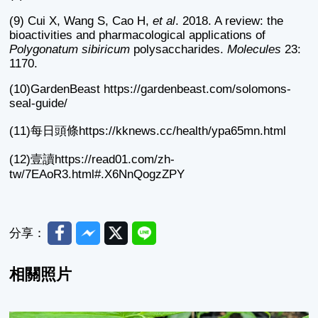
(9) Cui X, Wang S, Cao H,
et al
. 2018. A review: the
bioactivities and pharmacological applications of
Polygonatum sibiricum
polysaccharides.
Molecules
23:
1170.
(10)GardenBeast https://gardenbeast.com/solomons-
seal-guide/
(11)每日頭條https://kknews.cc/health/ypa65mn.html
(12)壹讀https://read01.com/zh-
tw/7EAoR3.html#.X6NnQogzZPY
Facebook
Messenger
Twitter
Line
分享：
相關照片