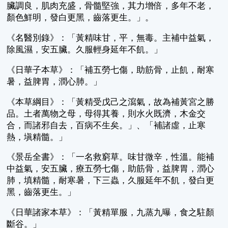
臟調良，肌肉充盛，骨髓堅強，其力增倍，多年不老，
顏色鮮明，發白更黑，齒落更生。」。
《名醫別錄》：「黃精味甘，平，無毒。主補中益氣，
除風濕，安五臟。久服輕身延年不飢。」
《日華子本草》：「補五勞七傷，助筋骨，止飢，耐寒
暑，益脾胃，潤心肺。」
《本草綱目》：「黃精受戊己之瀉氣，故為補黃宮之勝
品。土者萬物之母，母得其養，則水火既濟，木金交
合，而諸邪自去，百病不生矣。」、「補諸虛，止寒
熱，塡精髓。」
《景岳全書》：「一名救窮草。味甘微辛，性溫。能補
中益氣，安五臟，療五勞七傷，助筋骨，益脾胃，潤心
肺，填精髓，耐寒暑，下三蟲，久服延年不飢，發白更
黑，齒落更生。」
《日華諸家本草》：「黃精單服，九蒸九曝，食之駐顏
斷谷。」