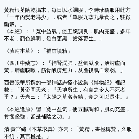
黃精根莖陰乾搗末，每日以水調服，李時珍稱服用此方
「一年內變老爲少」，或者「單服九蒸九暴食之，駐顔
斷穀。」
《本經》：「寬中益氣，使五臟調良，肌肉充盛，多年
不老，顏色鮮明，發白更黑，齒落更生。」
《滇南本草》：「補虛填精」
《四川中藥志》：「補腎潤肺，益氣滋陰，治脾虛面
黃，肺虛咳嗽，筋骨酸痹無力，及產後氣血衰弱。」
西晉張華所撰的一部神話志怪小說集《博物記》裡記
載：「黃帝問天老：『天地所生，有食之令人不死者
乎？』天老曰：『太陽之草名黃精，食之可以長生。』
《本經逢原》謂「寬中益氣，使五臟調和，肌肉充盛，
骨髓堅強，皆是補陰之功。」
清‧黃宮繡《本草求真》亦云：「黃精，書極稱贊，久服
不飢，其言極是。」