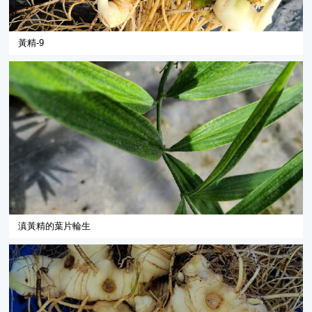
黃精-9
滇黃精的葉片輪生