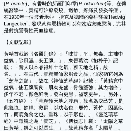
(
P. humile
)、有香味的所羅門印章(
P. odoratum
)等。在傳
統醫學中，黃精可治療發燒、過敏、疼痛及發炎等症，
在1930年一位波希米亞、捷克及德國的藥理學家Hedwig
Langecker，發現黃精屬植物可以有效治療糖尿病，尤其
是對抗營養性高血糖症。
【文獻記載】
黃精首載於《名醫別錄》：「味甘，平，無毒。主補中
益氣，除風濕，安五臟。」。東晉葛洪《抱朴子》記
載：「昔人以本品得坤土之氣，獲天地之精，故
名。」。在古代，黃精屬仙家服食之品，仙家指它列為
「芝草之類」，故在《神仙芝草經》記載：「黃精寬中
益氣，使五臟調良，肌肉充盛，骨髓堅強，其力增倍，
多年不老，顏色鮮明，發白更黑，齒落更生。」另外，
《五符經》：「黃精獲天地之淳精，故名為戊己芝，是
此義也。餘糧、救窮，以功名也；鹿竹、菟竹，因葉似
竹，而鹿兔食之也。垂珠，以子形也。」《靈芝瑞草
經》中還稱之為「黃芝」。《博物志》載：「太陽之草
曰黃精，餌之可以長生。」，故黃精亦名「太陽草」。