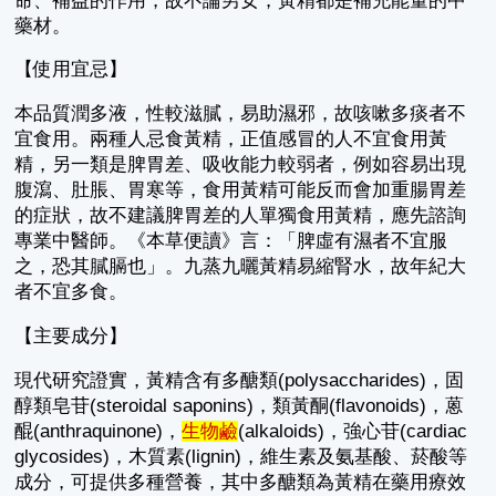
命、補益的作用，故不論男女，黃精都是補充能量的中
藥材。
【使用宜忌】
本品質潤多液，性較滋膩，易助濕邪，故咳嗽多痰者不
宜食用。兩種人忌食黃精，正值感冒的人不宜食用黃
精，另一類是脾胃差、吸收能力較弱者，例如容易出現
腹瀉、肚脹、胃寒等，食用黃精可能反而會加重腸胃差
的症狀，故不建議脾胃差的人單獨食用黃精，應先諮詢
專業中醫師。《本草便讀》言：「脾虛有濕者不宜服
之，恐其膩膈也」。九蒸九曬黃精易縮腎水，故年紀大
者不宜多食。
【主要成分】
現代研究證實，黃精含有多醣類(polysaccharides)，固
醇類皂苷(steroidal saponins)，類黃酮(flavonoids)，蒽
醌(anthraquinone)，
生物鹼
(alkaloids)，強心苷(cardiac
glycosides)，木質素(lignin)，維生素及氨基酸、菸酸等
成分，可提供多種營養，其中多醣類為黃精在藥用療效