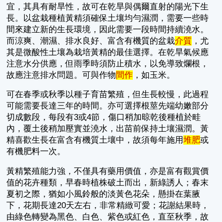
宜，其具有耐旱性，故可在乾旱與偶爾直射的陽光下生
長。以盆栽種植黃精須確保土壤均勻濕潤，需要一些時
間來建立新的生長環境，因此需要一段時間持續澆水。
而涼爽、潮濕、排水良好、富含有機質的盆栽
介質
，尤
其是微酸性土壤為栽培黃精的最佳選擇。在乾旱氣候應
注意水分供應，但雨季時須防止積水，以免導致爛根，
故應注意排水問題。可與作物
間作
，如玉米。
可在春季或秋季以種子育苗繁殖，但生長較慢，此過程
可能需要長達三年的時間。亦可選擇根莖先端幼嫩部分
切成數段，每段有3或4節，傷口稍加晾乾後種植於畦
內，覆土後稍加壓實並澆水，出苗前保持土壤濕潤。黃
精喜歡生長在富含有機質土壤中，故須每年施用
堆肥
或
有機肥料一次。
黃精繁殖能力強，不僅具有藥用價值，亦是富有觀賞價
值的花卉種類，早春時植株破土而出，新綠誘人；春末
夏初之際，猶如小風鈴般的淡黃色花朵，懸掛在葉腋
下，花期長達20天左右，非常精緻可愛；花謝結果時，
由綠色轉變為黑色、白色、紫色或紅色，直至秋季，故