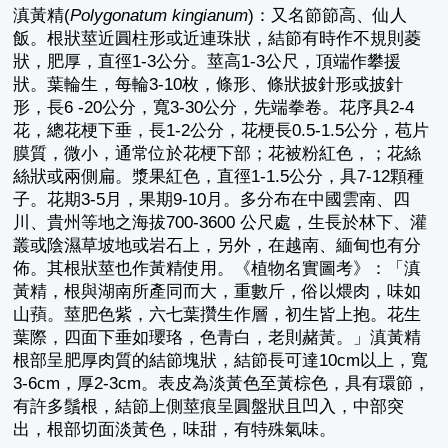
滇黃精(
Polygonatum kingianum
)：又名節節高、仙人
飯。根狀莖近圓柱形或近連珠狀，結節有時作不規則菱
狀，肥厚，直徑1-3公分。莖高1-3公尺，頂端作攀援
狀。葉輪生，每輪3-10枚，條形、條狀披針形或披針
形，長6 -20公分，寬3-30公分，先端拳卷。花序具2-4
花，總花梗下垂，長1-2公分，花梗長0.5-1.5公分，苞片
膜質，微小，通常位於花梗下部；花被粉紅色，；花絲
絲狀或兩側扁。漿果紅色，直徑1-1.5公分，具7-12顆種
子。花期3-5月，果期9-10月。多分布在中國雲南、四
川、貴州等地之海拔700-3600 公尺處，生長於林下、灌
叢或陰濕草坡地或岩石上，另外，在越南、緬甸也有分
佈。其根狀莖也作黃精使用。《植物名實圖考》：「滇
黃精，根與湖南所產同而大，重數斤，俗以煨肉，味如
山蕷。莖肥色紫，六七葉攢生作層，初生皆上抱。花生
葉際，四面下垂如瓔珞，色青白，老則赭黃。」滇黃精
根部呈肥厚肉質的結節塊狀，結節長可達10cm以上，寬
3-6cm，厚2-3cm。表皮為淡黃色至黃棕色，具有環節，
有許多鬚根，結節上側莖痕呈圓盤狀且凹入，中部突
出，根部切面淡黃色，味甜，有特殊氣味。