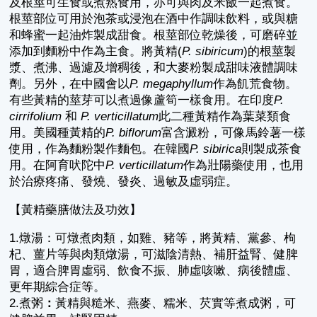
及根莖可生食或煮熟食用，亦可與肉及米飯一起煮食。
根莖部位可用於泡茶或浸泡在酒中作調味飲料，或與糖
和蜂蜜一起油炸製成甜食。根莖部位乾燥後，可磨碎並
添加到麵粉中作為主食。將黃精(
P. sibiricum
)的根莖製
漿、煮沸、過濾及增稠後，和大麥粉製成甜味液體調味
劑。另外，在中國會以
P. megaphyllum
作為飢荒食物。
有些黃精的莖芽可以煮過像蘆筍一樣食用。在印度
P.
cirrifolium
和
P. verticillatum
此二種黃精作為葉菜類食
用。美國種黃精的
P. biflorum
富含澱粉，可像馬鈴薯一樣
使用，作為麵粉製作麵包。在韓國
P. sibirica
則製成茶食
用。在阿育吠陀中
P. verticillatum
作為壯陽藥使用，也用
於治療疼痛、發燒、發炎、過敏及虛弱症。
【黃精藥膳做法及功效】
1.燉湯：可燉煮肉類，如雞、豬等，將黃精、黨參、枸
杞、薑片等與肉類燉湯，可滋陰清熱、補肝益腎、健脾
胃，適合脾胃虛弱、飲食不振、肺虛咳嗽、病後體虛、
更年期綜合症等。
2.煮粥
：
黃精與糙米、燕麥、糯米、芡實等煮成粥，可