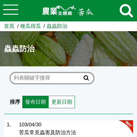
:::
跳到主要內容
農業知識入口網
首頁
種瓜得瓜
蟲蟲防治
蟲蟲防治
排序
發布日期
更新日期
1.
103/04/30
苦瓜常見蟲害及防治方法