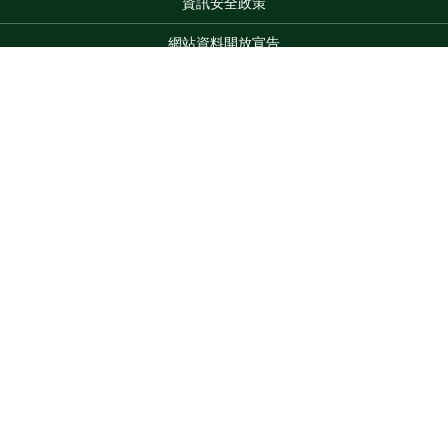
資訊安全政策
網站資料開放宣告
網站服務信箱
地址：100212 臺北市中正區南海路 37 號
Top
電話：(02)2381-2991
服務時間：AM8:30~PM5:30
版權所有 © 2026 MOA All Rights Reserved.
維護單位：農業部
花蓮區農業改良場