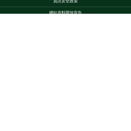
資訊安全政策
網站資料開放宣告
網站服務信箱
地址：100212 臺北市中正區南海路 37 號
Top
電話：(02)2381-2991
服務時間：AM8:30~PM5:30
版權所有 © 2026 MOA All Rights Reserved.
維護單位：農業部
花蓮區農業改良場