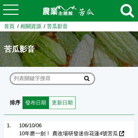
:::
跳到主要內容
農業知識入口網
首頁
相關資源
苦瓜影音
苦瓜影音
排序
發布日期
更新日期
1.
106/10/06
10年磨一劍！ 農改場研發迷你花蓮4號苦瓜