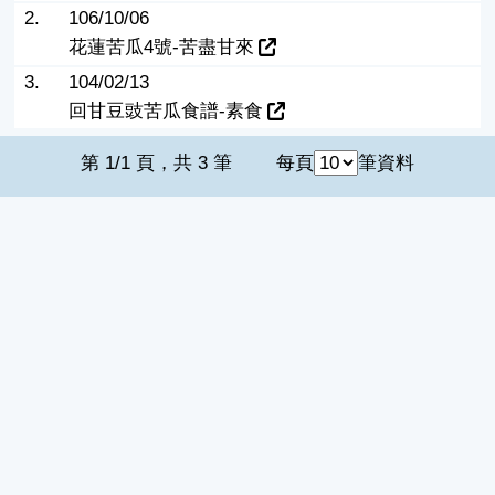
2.
106/10/06
花蓮苦瓜4號-苦盡甘來
3.
104/02/13
回甘豆豉苦瓜食譜-素食
第 1/1 頁，共 3 筆
每頁
筆資料