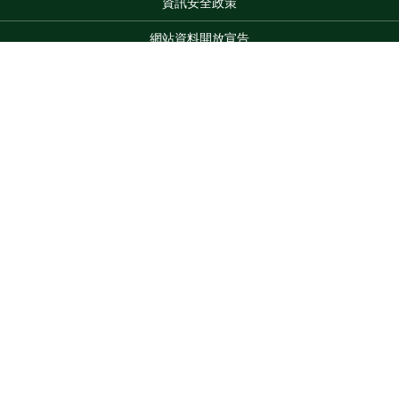
資訊安全政策
網站資料開放宣告
網站服務信箱
地址：100212 臺北市中正區南海路 37 號
Top
電話：(02)2381-2991
服務時間：AM8:30~PM5:30
版權所有 © 2026 MOA All Rights Reserved.
維護單位：農業部
花蓮區農業改良場