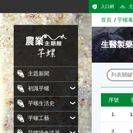
:::
入口網
跳到主要內容
首頁
芋螺
農業知識入口網
生醫製
主題新聞
初識芋螺
序號
芋螺生活史
1.
1
芋螺工藝
2.
1