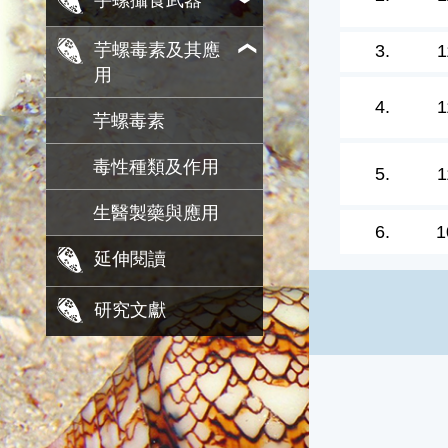
芋螺攝食武器
芋螺毒素及其應
3.
1
用
4.
1
芋螺毒素
毒性種類及作用
5.
1
生醫製藥與應用
6.
1
延伸閱讀
研究文獻