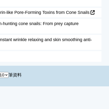
orin-like Pore-Forming Toxins from Cone Snails
-hunting cone snails: From prey capture
nstant wrinkle relaxing and skin smoothing anti-
筆資料