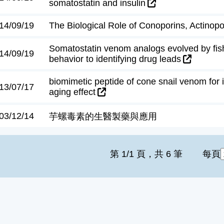
somatostatin and insulin
14/09/19
The Biological Role of Conoporins, Actinop
Somatostatin venom analogs evolved by fish
14/09/19
behavior to identifying drug leads
biomimetic peptide of cone snail venom for i
13/07/17
aging effect
03/12/14
芋螺毒素的生醫製藥與應用
第 1/1 頁，共 6 筆
每頁