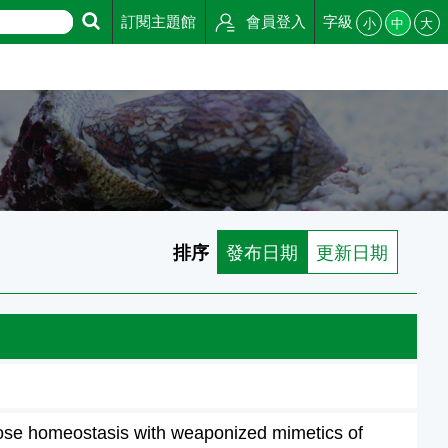
訂閱主題館
會員登入
字級
小
中
大
排序
發布日期
更新日期
ucose homeostasis with weaponized mimetics of