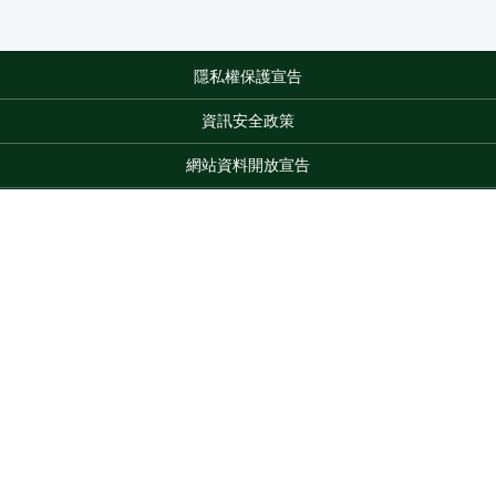
隱私權保護宣告
:::
資訊安全政策
網站資料開放宣告
網站服務信箱
地址：100212 臺北市中正區南海路 37 號
電話：(02)2381-2991
Top
服務時間：AM8:30~PM5:30
版權所有 © 2026 MOA All Rights Reserved.
維護單位：農業部
水產試驗所