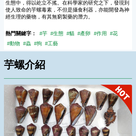
生態中，得以屹立不搖。在科學家的研究之下，發現到
使人致命的芋螺毒素，不但是攝食利器，亦能開發為神
經生理的藥物，有其無窮製藥的潛力。
熱門關鍵字：
#芋
#生態
#貓
#產卵
#作用
#花
#動物
#蟲
#狗
#工藝
芋螺介紹
芋螺外殼