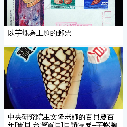
以芋螺為主題的郵票
中央研究院巫文隆老師的百貝慶百年[寶貝 台灣寶貝]貝類特
中央研究院巫文隆老師的百貝慶百
年[寶貝 台灣寶貝]貝類特展--芋螺胸