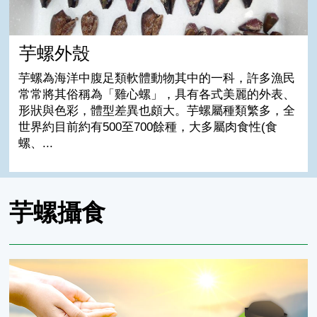
芋螺外殼
芋螺為海洋中腹足類軟體動物其中的一科，許多漁民
常常將其俗稱為「雞心螺」，具有各式美麗的外表、
形狀與色彩，體型差異也頗大。芋螺屬種類繁多，全
世界約目前約有500至700餘種，大多屬肉食性(食
螺、...
芋螺攝食
會射毒箭的芋螺