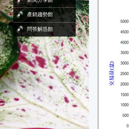
新聞分享館
產銷趨勢館
問答解惑館