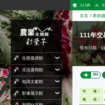
:::
入口網
跳到主要內容
首頁
產銷
農業知識入口網
111年
發布日期：112
生態基礎館
生活週期館
561
知識文獻館
影像展示館