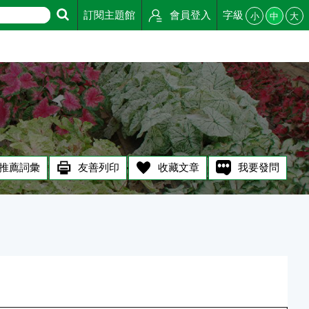
訂閱主題館
會員登入
字級
小
中
大
推薦詞彙
友善列印
收藏文章
我要發問