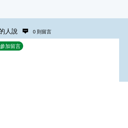
的人說
0 則留言
參加留言
Top
:::