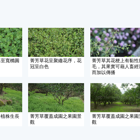
形至寬橢圓
菁芳草花呈聚繖花序，花
菁芳草其花梗上有黏性
冠呈白色
毛，其果實可藉人畜經
而加以傳播
時植株生長
菁芳草覆蓋成園之果園景
菁芳草覆蓋成園之果園
觀
觀