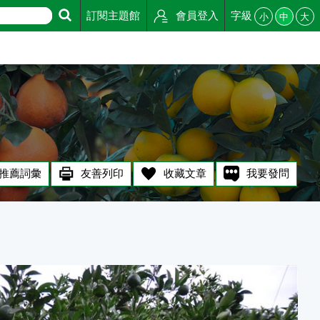
訂閱主題館
會員登入
字級
小
中
大
推薦詞彙
友善列印
收藏文章
我要發問