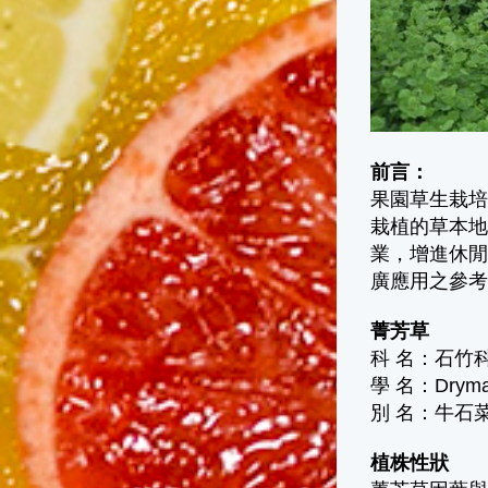
前言：
果園草生栽
栽植的草本
業，增進休
廣應用之參
菁芳草
科 名：石竹科(C
學 名：Drymari
別 名：牛石
植株性狀