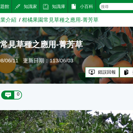
主題館
知識家
知識庫
小百科
專業介紹
柑橘果園常見草種之應用-菁芳草
常見草種之應用-菁芳草
/06/11
更新日期：113/06/03
錯誤回報
0