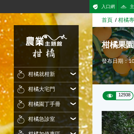
:::
入口網
跳到主要內容
首頁
柑橘
農業知識入口網
柑橘果園
發布日期：108
柑橘就柑新
柑橘大宅門
12938
柑橘園丁手冊
柑橘急診室