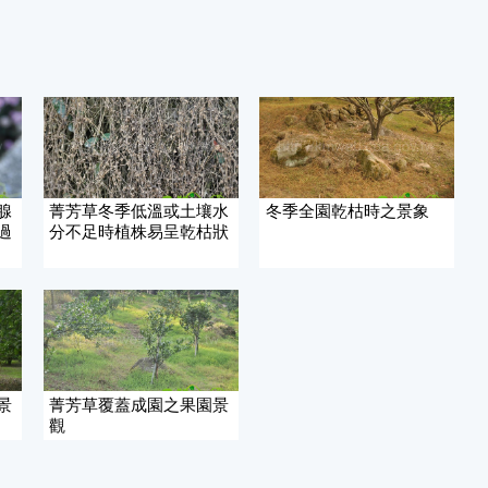
腺
菁芳草冬季低溫或土壤水
冬季全園乾枯時之景象
過
分不足時植株易呈乾枯狀
景
菁芳草覆蓋成園之果園景
觀