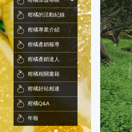
柑橘加值專區
柑橘的活動紀錄
柑橘專業介紹
柑橘產銷報導
柑橘產銷達人
柑橘相關書籍
柑橘好站相連
柑橘Q&A
年報