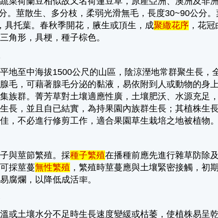
蔬菜荷蘭豆相似故又名荷蓮豆草，原產亞洲、澳洲及非洲，為
0公分。莖散生、多分枝，柔弱光滑無毛，長度30~90公分
公分，具托葉。春秋季開花，腋生或頂生，成
聚繖
花序
，花冠
或三角形，具梗，種子棕色。
點
平地至中海拔1500公尺的山區，陰涼溼地常群聚生長
性腺毛，可藉著腺毛分泌的黏液，易依附到人或動物的身
密集族群。菁芳草對土壤適應性廣，土壤肥沃、水源充足
生長，並且自已結實，為持果園內族群生長；其植株生長低
果佳，不必進行修剪工作，適合果園草生栽培之地被植物
種子與莖節繁殖。採
種子繁殖
在播種前應先進行雜草防除
，可採莖蔓
無性繁殖
，繁殖時莖蔓應與土壤緊密接觸，初
容易腐爛，以降低成活率。
項
低溫或土壤水分不足時生長速度變緩或枯萎，使植株易呈