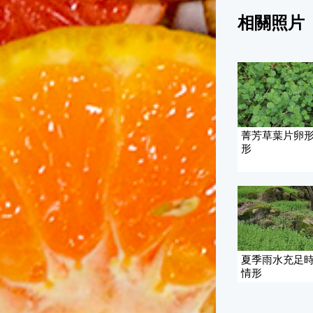
相關照片
菁芳草葉片卵
形
夏季雨水充足
情形