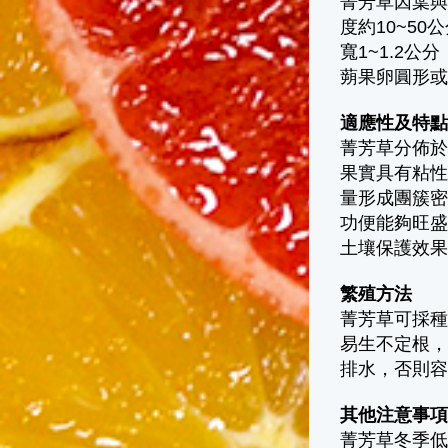
菁芳草因葉與
度約10~5
寬1~1.2
蒴果卵圓形
適應性及特
菁芳草分佈於
果實具有粘
量形成團簇
功便能夠旺盛
土壤保護效
繁殖方法
菁芳草可採
易生不定根
排水，否則
其他注意事
菁芳草冬季