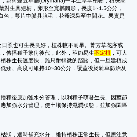
荷蓮豆草屬(Drymaria)一年生草本植物，植株高
。葉對生具短柄，卵形至寬橢圓形，長度1~1.5公分，
白色，萼片中脈具腺毛，花瓣深裂至中間花。果實是
，全日照也可生長良好，植株較不耐旱。菁芳草花序或
上，傳播種子繁衍後代，此外，莖節易生
不定根
，可大
，植株生長速度快，雖只耐輕微的踐踏，但一旦建植成
矮、高度可維持10~30公分，覆蓋後於雜草防治及
。
及播種後應加強水分管理，以利種子萌發生長。因莖節
期應加強水分管理，使土壤保持濕潤狀態，並加強園區
乾枯狀，適時補充水分，維持植株正常生長，但應注意