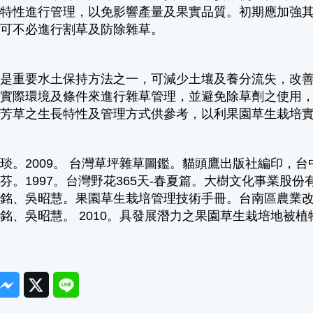
長特性進行管理，以免影響產量及果實品質。初期應加強
即可不必進行割草及防除雜草。
培是重要水土保持方法之一，可減少土壤及養分流失，改
園實際環境及條件來進行雜草管理，並避免除草劑之使用
菁芳草之生長特性及管理方式供參考，以利果園草生栽培
琰。2009。 台灣草坪雜草圖鑑。貓頭鷹出版社編印，台中
芬。1997。台灣野花365天-春夏篇。大樹文化事業股份
銘、吳昭慧。果園草生栽培管理技術手冊。台南區農業改良場技
銘、吳昭慧。 2010。具發展潛力之果園草生栽培地被植物
ook
Messenger
Twitter
Line