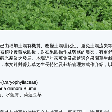
培已由增加土壤有機質、改變土壤理化性、避免土壤流失
地被植物覆蓋成園後，對在果園操作及勞務的農友，有更
閒觀光產業之發展。本場近年來蒐集及篩選適合果園草生
考，本文針對菁芳草之生長特性及栽培管理方式作介紹，
aryophyllaceae)
a diandra Blume
菜、水藍青、荷蓮豆草