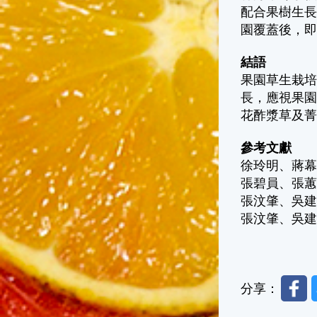
配合果樹生
園覆蓋後，
結語
果園草生栽
長，應視果
花酢漿草及
參考文獻
徐玲明、蔣幕
張碧員、張蕙
張汶肇、吳建
張汶肇、吳建
Faceb
分享：