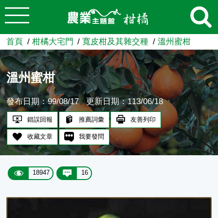
:::
跳到主要內容
農業知識入口網
首頁
柑橘大宅門
寬皮柑及其雜交種
溫州蜜柑
溫州蜜柑
發布日期：99/08/17
更新日期：113/06/18
錯誤回報
推薦詞彙
友善列印
收藏文章
我要發問
18947
16