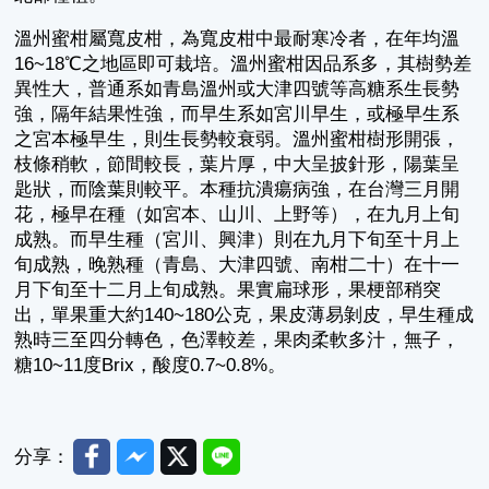
溫州蜜柑屬寬皮柑，為寬皮柑中最耐寒冷者，在年均溫
16~18℃之地區即可栽培。溫州蜜柑因品系多，其樹勢差
異性大，普通系如青島溫州或大津四號等高糖系生長勢
強，隔年結果性強，而早生系如宮川早生，或極早生系
之宮本極早生，則生長勢較衰弱。溫州蜜柑樹形開張，
枝條稍軟，節間較長，葉片厚，中大呈披針形，陽葉呈
匙狀，而陰葉則較平。本種抗潰瘍病強，在台灣三月開
花，極早在種（如宮本、山川、上野等），在九月上旬
成熟。而早生種（宮川、興津）則在九月下旬至十月上
旬成熟，晚熟種（青島、大津四號、南柑二十）在十一
月下旬至十二月上旬成熟。果實扁球形，果梗部稍突
出，單果重大約140~180公克，果皮薄易剝皮，早生種成
熟時三至四分轉色，色澤較差，果肉柔軟多汁，無子，
糖10~11度Brix，酸度0.7~0.8%。
Facebook
Messenger
Twitter
Line
分享：