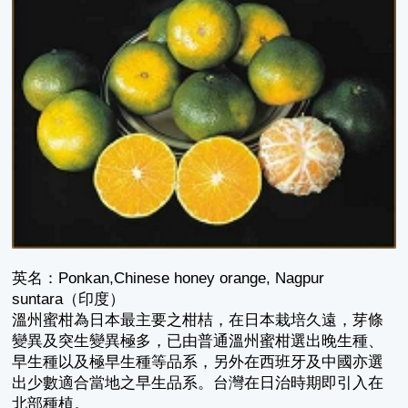
英名：Ponkan,Chinese honey orange, Nagpur
suntara（印度）
溫州蜜柑為日本最主要之柑桔，在日本栽培久遠，芽條
變異及突生變異極多，已由普通溫州蜜柑選出晚生種、
早生種以及極早生種等品系，另外在西班牙及中國亦選
出少數適合當地之早生品系。台灣在日治時期即引入在
北部種植。