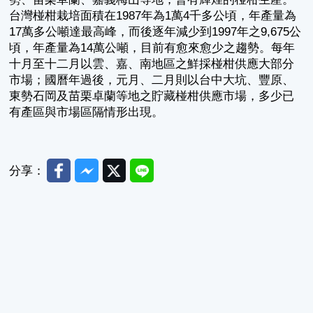
台灣椪柑栽培面積在1987年為1萬4千多公頃，年產量為
17萬多公噸達最高峰，而後逐年減少到1997年之9,675公
頃，年產量為14萬公噸，目前有愈來愈少之趨勢。每年
十月至十二月以雲、嘉、南地區之鮮採椪柑供應大部分
市場；國曆年過後，元月、二月則以台中大坑、豐原、
東勢石岡及苗栗卓蘭等地之貯藏椪柑供應市場，多少已
有產區與市場區隔情形出現。
Facebook
Messenger
Twitter
Line
分享：