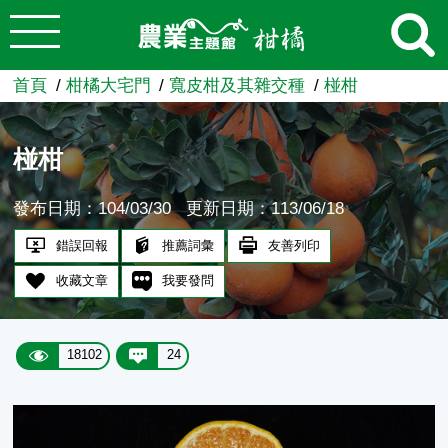
:::
跳到主要內容
農業知識入口網
首頁
柑橘大宅門
寬皮柑及其雜交種
椪柑
椪柑
發布日期：104/03/30
更新日期：113/06/18
錯誤回報
推薦詞彙
友善列印
收藏文章
我要發問
18102
24