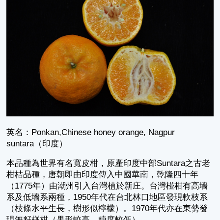
英名：Ponkan,Chinese honey orange, Nagpur
suntara（印度）
本品種為世界有名寬皮柑，原產印度中部Suntara之古老
柑桔品種，唐朝即由印度傳入中國華南，乾隆四十年
（1775年）由潮州引入台灣植於新庄。台灣椪柑有高墻
系及低墻系兩種，1950年代在台北林口地區發現軟枝系
（枝條水平生長，樹形似檸檬）。1970年代亦在東勢發
現無籽椪柑（果形較高、糖度較低）。