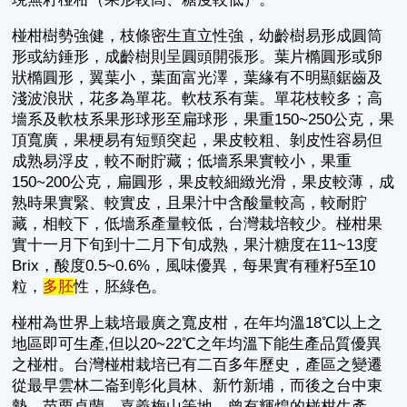
椪柑樹勢強健，枝條密生直立性強，幼齡樹易形成圓筒
形或紡錘形，成齡樹則呈圓頭開張形。葉片橢圓形或卵
狀橢圓形，翼葉小，葉面富光澤，葉緣有不明顯鋸齒及
淺波浪狀，花多為單花。軟枝系有葉。單花枝較多；高
墻系及軟枝系果形球形至扁球形，果重150~250公克，果
頂寬廣，果梗易有短頸突起，果皮較粗、剝皮性容易但
成熟易浮皮，較不耐貯藏；低墻系果實較小，果重
150~200公克，扁圓形，果皮較細緻光滑，果皮較薄，成
熟時果實緊、較實皮，且果汁中含酸量較高，較耐貯
藏，相較下，低墻系產量較低，台灣栽培較少。椪柑果
實十一月下旬到十二月下旬成熟，果汁糖度在11~13度
Brix，酸度0.5~0.6%，風味優異，每果實有種籽5至10
粒，
多胚
性，胚綠色。
椪柑為世界上栽培最廣之寬皮柑，在年均溫18℃以上之
地區即可生產,但以20~22℃之年均溫下能生產品質優異
之椪柑。台灣椪柑栽培已有二百多年歷史，產區之變遷
從最早雲林二崙到彰化員林、新竹新埔，而後之台中東
勢、苗栗卓蘭、嘉義梅山等地，曾有輝煌的椪柑生產。