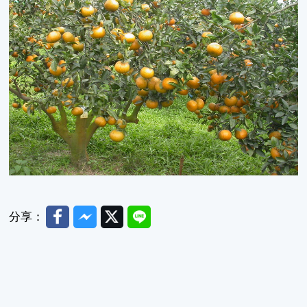
Facebook
Messenger
Twitter
Line
分享：