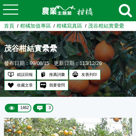
:::
跳到主要內容
農業知識入口網
首頁
柑橘加值專區
柑橘寫真區
茂谷柑結實纍纍
茂谷柑結實纍纍
發布日期：99/08/15
更新日期：113/12/26
錯誤回報
推薦詞彙
友善列印
收藏文章
我要發問
1462
3