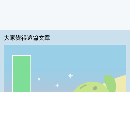
大家覺得這篇文章
一級棒:92%
我喜歡:8%
很實用:0%
夠新奇:0%
普普啦:0%
一級棒
我喜歡
很實用
夠新奇
普普啦
Top