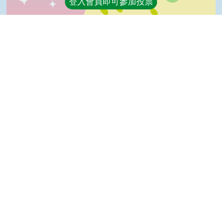
登入會員即可參加投票
看過這篇文章的人說
2 則留言
回覆
Top
登入會員即可參加留言
菁菁(達人級會員)發表於 107/03/01
GOOD
皮諾可(達人級會員)發表於 103/01/18
Good
隱私權保護宣告
:::
資訊安全政策
網站資料開放宣告
網站服務信箱