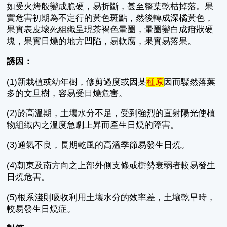
如受火烤般變成脆硬，易折斷，甚至整葉乾枯掉落。果
實危害初期為不定行的黃色斑點，然後轉成深橘黃色，
果實表皮壞死組織呈現茶褐色暈圈，暈圈變白成疳狀硬
塊，果實日燒的地方凹陷，易軟腐，果實易落果。
誘因：
(1)新栽植或幼年樹，修剪過度或因某
種原
因而驟然落葉
多的文旦樹，容易受日燒危害。
(2)於高溫期，土壤水分不足，受到強烈的直射陽光使植
物組織內之溫度急劇上昇而產生日燒的障害。
(3)通氣不良，長期乾風的高溫季節易發生日燒。
(4)朝東及南方向之上部外側支條或樹勢衰弱者較易發生
日燒危害。
(5)根系淺則吸收利用土壤水分的效率差，土壤乾旱時，
較易發生日燒症。