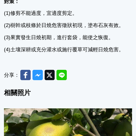
對策：
(1)修剪不能過度，宜適度剪定。
(2)樹幹或枝條於日燒危害徵狀初現，塗布石灰有效。
(3)果實發生日燒初期，進行套袋，能使之恢復。
(4)土壤深耕或充分灌水或施行覆草可減輕日燒危害。
Facebook
Messenger
Twitter
Line
分享：
相關照片