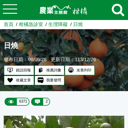
:::
跳到主要內容
農業知識入口網
首頁
柑橘急診室
生理障礙
日燒
日燒
發布日期：98/09/28
更新日期：113/12/26
錯誤回報
推薦詞彙
友善列印
收藏文章
我要發問
6371
2