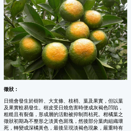
徵狀：
日燒會發生於樹幹、大支條、枝梢、葉及果實，但以葉
及果實較易發生。樹皮受日燒危害時便成灰褐色凹陷，
粗糙且有裂傷，形成層的活動被抑制而枯死。柑橘葉之
徵狀初期為不整形之淡黃色斑塊，然後部分葉肉組織壞
死，轉變成深橘黃色，最後呈現淡褐色現象，嚴重時有