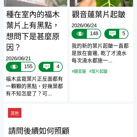
種在室內的福木
觀音蓮葉片起皺
葉片上有黑點，
2026/06/24
148
5
想問下是甚麼原
因？
我的新的葉片起皺一直都
是放在窗邊, 乾了才澆水
2026/06/21
每次澆水都施一...
155
4
#觀音蓮
#葉片起皺
福木盆栽葉片正反面都有
一顆顆的黑點，好幾葉都
有不知怎麼了？可...
其他
請問後續如何照顧