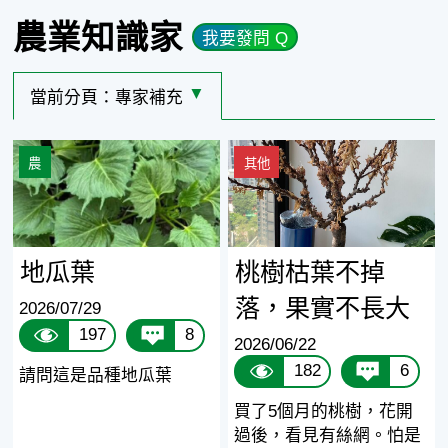
農業知識家
我要發問 Q
當前分頁：
專家補充
選擇其他分頁
地瓜葉
桃樹枯葉不掉落，果實不長
農
其他
地瓜葉
桃樹枯葉不掉
落，果實不長大
2026/07/29
197
8
2026/06/22
182
6
請問這是品種地瓜葉
買了5個月的桃樹，花開
過後，看見有絲網。怕是