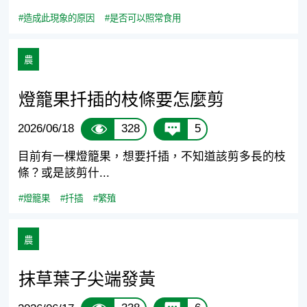
#造成此現象的原因
#是否可以照常食用
農
燈籠果扦插的枝條要怎麼剪
328
5
2026/06/18
目前有一棵燈籠果，想要扦插，不知道該剪多長的枝
條？或是該剪什...
#燈籠果
#扦插
#繁殖
農
抹草葉子尖端發黃