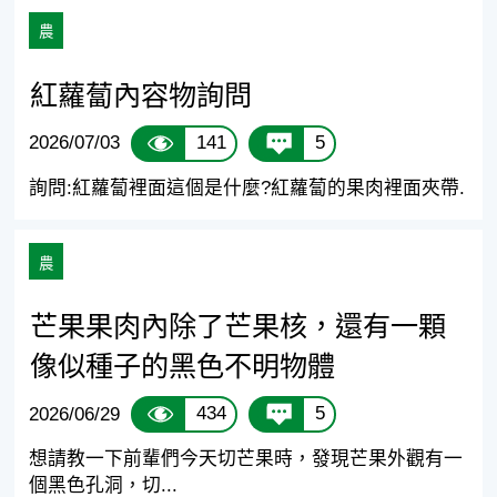
農
紅蘿蔔內容物詢問
141
5
2026/07/03
詢問:紅蘿蔔裡面這個是什麼?紅蘿蔔的果肉裡面夾帶.
農
芒果果肉內除了芒果核，還有一顆
像似種子的黑色不明物體
434
5
2026/06/29
想請教一下前輩們今天切芒果時，發現芒果外觀有一
個黑色孔洞，切...