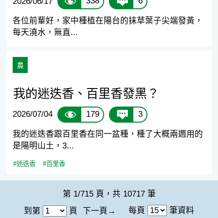
338
6
2026/06/17
各位前輩好，家中種植在陽台的抹草葉子尖端發黃，
每天澆水，無直...
農
我的迷迭香、百里香發黑？
179
3
2026/07/04
我的迷迭香跟百里香在同一盆種，種了大概兩週用的
是陽明山土，3...
#迷迭香
#百里香
第 1/715 頁，共 10717 筆
每頁
筆資料
到第
頁
下一頁