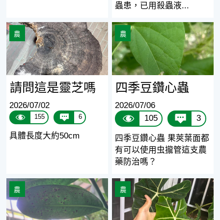
蟲患，已用殺蟲液...
請問這是靈芝嗎
四季豆鑽心蟲
農
農
請問這是靈芝嗎
四季豆鑽心蟲
2026/07/02
2026/07/06
155
6
105
3
具體長度大約50cm
四季豆鑽心蟲 果莢葉面都
有可以使用虫攏管這支農
藥防治嗎？
種在室內的福木葉片上有黑點，想問下是甚麼原因？
觀音蓮葉片起皺
農
農