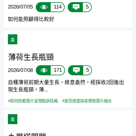
114
5
2026/07/05
如何能照顧得比較好
農
薄荷生長瓶頸
171
5
2026/07/08
自種薄荷前期大量生長，綠意盎然，經採收2回後出
現生長瓶頸，薄...
#如何防範葉片呈現點狀枯褐
#是否過度採收導致葉片縮水
農