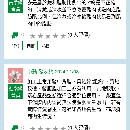
高手級
多是屬於飽和脂肪比例高的?”應是不正確
會員
的。冷藏或冷凍並不會改變豬肉或雞肉之脂
肪酸比例，但冷藏或冷凍後豬肉較易看到肌
肉中的脂肪
0
(0 人評價)
評分
回覆
檢舉
小勳 發表於 2024/11/08
加工上常用豬中背脂，具結締(組織)、質地
進階級
較硬，豬腹脂加工上亦有利用，質地較軟，
會員
端看產品型態選擇合適部位使用。一般室溫
下溫體肉肉溫尚無法使脂肪大量融出，若有
實際情況發生，可通知各地衛生局，確認攤
商衛生情況。
0
(0 人評價)