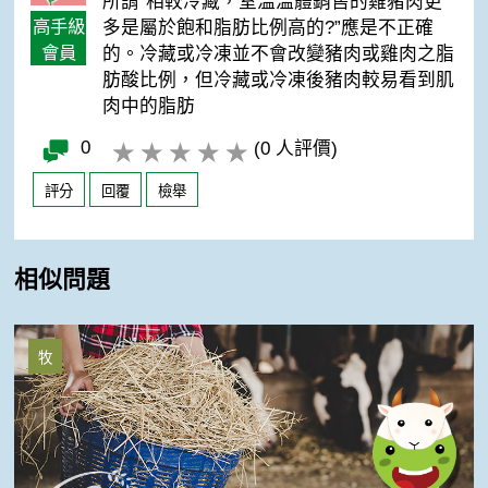
所謂“相較冷藏，室溫溫體銷售的雞豬肉更
高手級
多是屬於飽和脂肪比例高的?”應是不正確
會員
的。冷藏或冷凍並不會改變豬肉或雞肉之脂
肪酸比例，但冷藏或冷凍後豬肉較易看到肌
肉中的脂肪
0
(0 人評價)
評分
回覆
檢舉
相似問題
《雞》畜試土雞台畜母十二號
牧