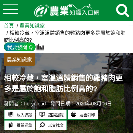
:::
跳到主要內容
相較冷藏，室溫溫體銷售的雞豬
:::
首頁
農業知識家
相較冷藏，室溫溫體銷售的雞豬肉更多是屬於飽和脂
肪比例高的?
我要發問 Q
農業知識家
相較冷藏，室溫溫體銷售的雞豬肉更
多是屬於飽和脂肪比例高的?
發問者：fierycloud
發問日期：2020年08月06日
放入追蹤
錯誤回報
友善列印
推薦詞彙
以文找文