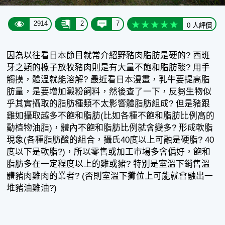
2914
2
7
0 人評價
因為以往看日本節目就常介紹野豬肉脂肪是硬的? 西班
牙之類的橡子放牧豬肉則是有大量不飽和脂肪酸? 用手
觸摸，體溫就能溶解? 最近看日本漫畫，乳牛要提高脂
肪量，是要增加澱粉飼料，然後查了一下，反芻生物似
乎其實攝取的脂肪種類不太影響體脂肪組成? 但是豬跟
雞如攝取越多不飽和脂肪(比如各種不飽和脂肪比例高的
動植物油脂)，體內不飽和脂肪比例就會變多? 形成軟脂
現象(各種脂肪酸的組合，攝氏40度以上可融是硬脂? 40
度以下是軟脂?)，所以零售或加工市場多會偏好，飽和
脂肪多在一定程度以上的雞或豬? 特別是室溫下銷售溫
體豬肉雞肉的業者? (否則室溫下攤位上可能就會融出一
堆豬油雞油?)