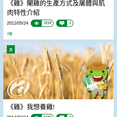
《雞》閹雞的生產方式及屠體與肌
肉特性介紹
2012/05/24
3219
3
#雞
《雞》我想養雞!
農
《雞》我想養雞!