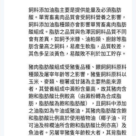
飼料添加油脂主要是提供能量及必須脂肪
酸。單胃畜禽肉品質會受飼料營養之影響，
飼料添加油脂種類亦會影響單胃畜禽肉脂肪
酸組成。脂肪之品質與色澤因飼料品質不同
會有差異，如飼予米糠、油粕類、廚餘等脂
肪含量高之飼料，易產生軟脂，品質較差，
其色多呈淡黃色，易酸敗不利於加工貯存。
豬肉脂肪酸組成受豬隻品種、餵飼飼料原料
種類及屠宰年齡等之影響，豬隻飼料原料以
玉米、麥類、樹薯或甘藷為主要熱能來源
者，其營養組成中澱粉含量高，故其豬肉含
飽和脂肪酸比例較高（由澱粉轉為合成脂
肪，脂肪酸為飽和脂肪酸），且飼料中添加
之油脂如為牛油或豬油，其豬肉脂肪酸含飽
和脂肪酸比例高於使用植物油（椰子油、可
可油及棕櫚油所含飽和脂肪酸比例亦高）及
魚油者。另屠宰豬隻年齡較大者，其背脂較