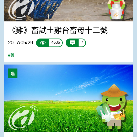
《雞》畜試土雞台畜母十二號
2017/05/29
4635
7
#雞
《雞》閹雞的生產方式及屠體與肌肉特性介紹
農