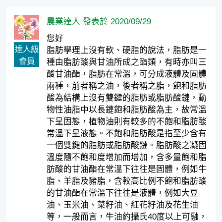
農業達人 發表於 2020/09/29
您好
達人級
脂肪學理上沒有軟、硬脂的說法，脂肪是一
會員
種由脂肪酸與甘油所成之酯類，有時亦叫三
酸甘油酯，脂肪在常溫，可分成液體及固體
兩種，前者稱之油，後者稱之脂，飽和脂肪
酸為結構上沒有雙鍵的脂肪或脂肪酸鏈，動
物性油脂中以長鏈飽和脂肪酸為主，故常溫
下呈固態，植物油則有較多的不飽和脂肪酸
常溫下呈液態。不飽和脂肪酸是指至少含有
一個雙鍵的脂肪或脂肪酸鏈。脂肪酸之凝固
溫度隨不飽和度增加而增加，含多量飽和脂
肪酸的甘油酯在常溫下往往是固體，例如牛
脂、羊脂及豬脂，含較高比例不飽和脂肪酸
的甘油酯在常溫下往往是液體，例如大豆
油、玉米油、菜籽油、紅花籽油及花生油
等，一般而言，牛油約攝氏40度以上可融，