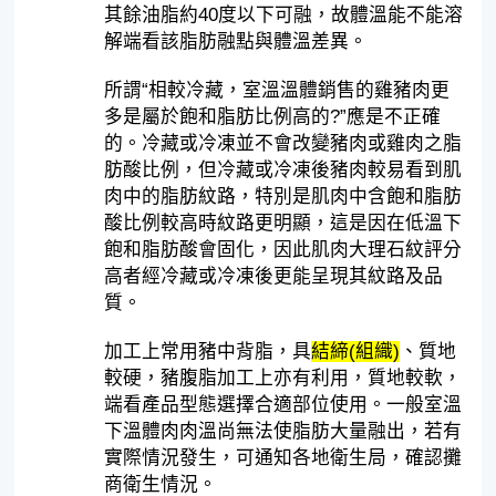
其餘油脂約40度以下可融，故體溫能不能溶
解端看該脂肪融點與體溫差異。
所謂“相較冷藏，室溫溫體銷售的雞豬肉更
多是屬於飽和脂肪比例高的?”應是不正確
的。冷藏或冷凍並不會改變豬肉或雞肉之脂
肪酸比例，但冷藏或冷凍後豬肉較易看到肌
肉中的脂肪紋路，特別是肌肉中含飽和脂肪
酸比例較高時紋路更明顯，這是因在低溫下
飽和脂肪酸會固化，因此肌肉大理石紋評分
高者經冷藏或冷凍後更能呈現其紋路及品
質。
加工上常用豬中背脂，具
結締(組織)
、質地
較硬，豬腹脂加工上亦有利用，質地較軟，
端看產品型態選擇合適部位使用。一般室溫
下溫體肉肉溫尚無法使脂肪大量融出，若有
實際情況發生，可通知各地衛生局，確認攤
商衛生情況。