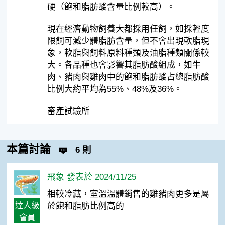
硬（飽和脂肪酸含量比例較高）。
現在經濟動物飼養大都採用任飼，如採輕度
限飼可減少體脂肪含量，但不會出現軟脂現
象，軟脂與飼料原料種類及油脂種類關係較
大。各品種也會影響其脂肪酸組成，如牛
肉、豬肉與雞肉中的飽和脂肪酸占總脂肪酸
比例大約平均為55%、48%及36%。
畜產試驗所
本篇討論
6 則
飛象 發表於 2024/11/25
相較冷藏，室溫溫體銷售的雞豬肉更多是屬
達人級
於飽和脂肪比例高的
會員