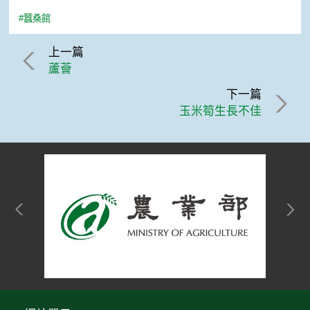
#蠶桑館
上一篇
蘆薈
下一篇
玉米筍生長不佳