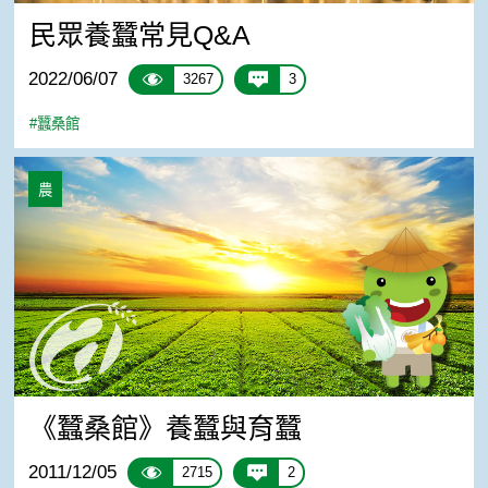
民眾養蠶常見Q&A
2022/06/07
3267
3
#蠶桑館
《蠶桑館》養蠶與育蠶
農
《蠶桑館》養蠶與育蠶
2011/12/05
2715
2