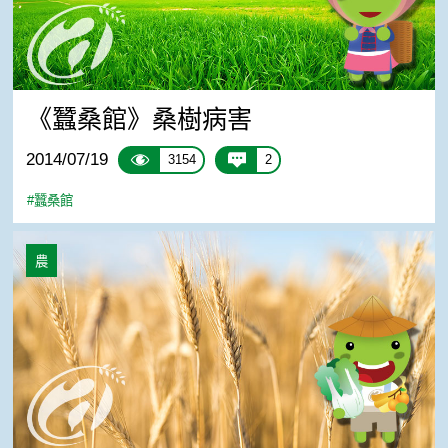
《蠶桑館》桑樹病害
2014/07/19
3154
2
#蠶桑館
民眾養蠶常見Q&A
農