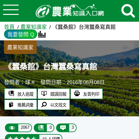
:::
跳到主要內容
《蠶桑館》台灣蠶桑寫真館 -
:::
首頁
農業知識家
《蠶桑館》台灣蠶桑寫真館
我要發問 Q
農業知識家
《蠶桑館》台灣蠶桑寫真館
發問者：球＊
發問日期：2016年06月08日
放入追蹤
錯誤回報
友善列印
推薦詞彙
以文找文
2067
0
3