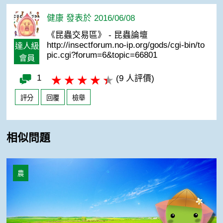
健康 發表於 2016/06/08
《昆蟲交易區》 - 昆蟲論壇
http://insectforum.no-ip.org/gods/cgi-bin/to
達人級
pic.cgi?forum=6&topic=66801
會員
1
(9 人評價)
評分
回覆
檢舉
相似問題
《蠶桑館》桑樹病害
農