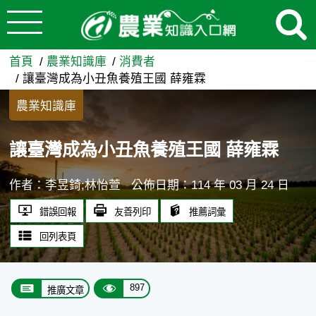
:::
跳到主要內容
讓臺灣成為小丑魚養殖王國 薛
:::
首頁
農業知識庫
消費者
讓臺灣成為小丑魚養殖王國 薛雍霖
農業知識庫
讓臺灣成為小丑魚養殖王國 薛雍霖
作者：李昱錡;林怡萱
公佈日期：114 年 03 月 24 日
錯誤回報
友善列印
推薦詞彙
回列表頁
897
推廣文章