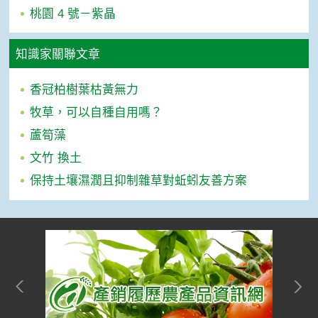
桃園 4 號－紫晶
知識家關聯文章
香冠柏樹葉枯黃無力
牧草，可以自種自用嗎？
蘆筍藻
文竹 換土
保持土壤濕潤且抑制雜草對蚯蚓友善方案