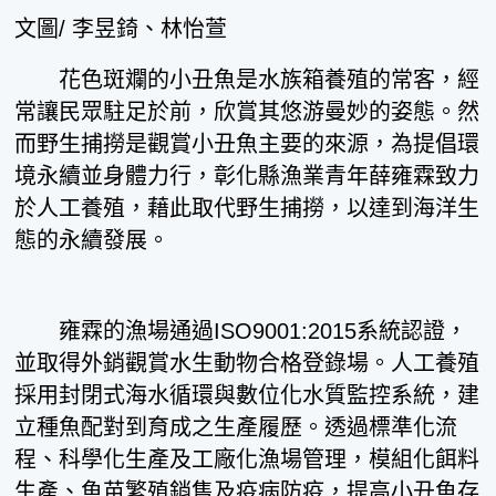
文圖/ 李昱錡、林怡萱
花色斑斕的小丑魚是水族箱養殖的常客，經
常讓民眾駐足於前，欣賞其悠游曼妙的姿態。然
而野生捕撈是觀賞小丑魚主要的來源，為提倡環
境永續並身體力行，彰化縣漁業青年薛雍霖致力
於人工養殖，藉此取代野生捕撈，以達到海洋生
態的永續發展。
雍霖的漁場通過ISO9001:2015系統認證，
並取得外銷觀賞水生動物合格登錄場。人工養殖
採用封閉式海水循環與數位化水質監控系統，建
立種魚配對到育成之生產履歷。透過標準化流
程、科學化生產及工廠化漁場管理，模組化餌料
生產、魚苗繁殖銷售及疫病防疫，提高小丑魚存