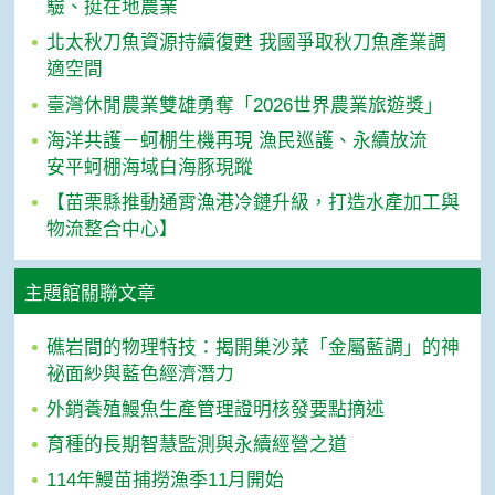
驗、挺在地農業
北太秋刀魚資源持續復甦 我國爭取秋刀魚產業調
適空間
臺灣休閒農業雙雄勇奪「2026世界農業旅遊獎」
海洋共護－蚵棚生機再現 漁民巡護、永續放流
安平蚵棚海域白海豚現蹤
【苗栗縣推動通霄漁港冷鏈升級，打造水產加工與
物流整合中心】
主題館關聯文章
礁岩間的物理特技：揭開巢沙菜「金屬藍調」的神
祕面紗與藍色經濟潛力
外銷養殖鰻魚生產管理證明核發要點摘述
育種的長期智慧監測與永續經營之道
114年鰻苗捕撈漁季11月開始