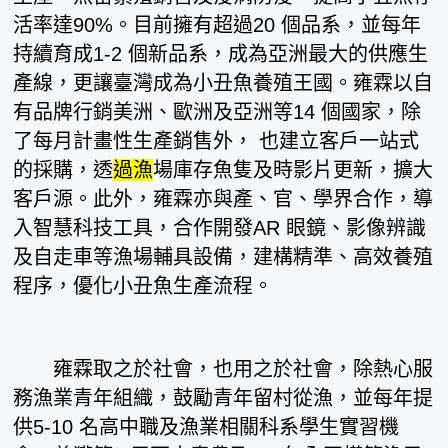
活率達90%。目前擁有超過20 個品系，並每年
持續育成1-2 個新品系，成為亞洲最大的供應生
產線，更讓臺灣成為小丑魚養殖王國。雍霖以自
有品牌行銷美洲、歐洲及亞洲等14 個國家，除
了每月計畫性生產銷售外， 也建立客戶一站式
的採購，透
過漁
場庫存魚隻及時影片更新，擴大
客戶源。此外，雍霖亦與產、官、學界合作，導
入智慧科技工具，合作開發AR 眼鏡、影像辨識
及自走車等漁場輔具設備，建構精準、高效養殖
程序，優化小丑魚生產流程。
雍霖取之於社會，也用之於社會，除熱心服
務漁業青年組織，鼓勵青年留村從漁，並每年提
供5-10 名高中職及漁業相關科系學生實習機