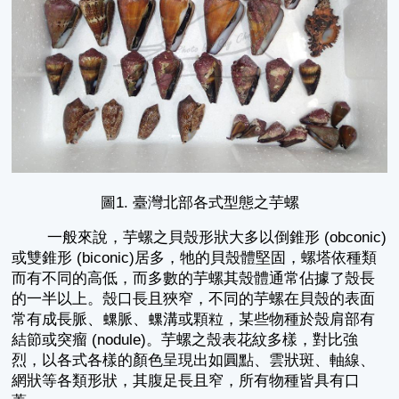
圖1. 臺灣北部各式型態之芋螺
一般來說，芋螺之貝殼形狀大多以倒錐形 (obconic)
或雙錐形 (biconic)居多，牠的貝殼體堅固，螺塔依種類
而有不同的高低，而多數的芋螺其殼體通常佔據了殼長
的一半以上。殼口長且狹窄，不同的芋螺在貝殼的表面
常有成長脈、螺脈、螺溝或顆粒，某些物種於殼肩部有
結節或突瘤 (nodule)。芋螺之殼表花紋多樣，對比強
烈，以各式各樣的顏色呈現出如圓點、雲狀斑、軸線、
網狀等各類形狀，其腹足長且窄，所有物種皆具有口