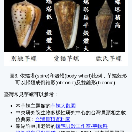
圖3. 依螺塔(spire)和殼體(body whorl)比例，芋螺殼形
可以歸類成倒錐形(obconic)及雙錐形(biconic)
臺灣常見芋螺可以參考 :
本芋螺主題館的
芋螺大觀園
中央研究院生物多樣性研究中心的台灣貝類相之數
位典藏 :
台灣貝類資料庫
澎湖許秉川老師的
蠔宅貝殼工作室-芋螺科