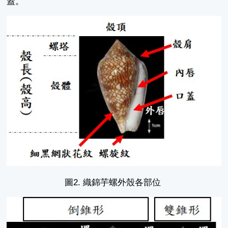
蓋。
圖2. 織錦芋螺外殼各部位