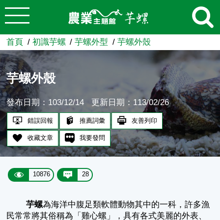
:::
跳到主要內容
農業知識入口網
首頁
初識芋螺
芋螺外型
芋螺外殼
芋螺外殼
發布日期：103/12/14
更新日期：113/02/26
錯誤回報
推薦詞彙
友善列印
收藏文章
我要發問
10876
28
芋螺
為海洋中腹足類軟體動物其中的一科，許多漁
民常常將其俗稱為「雞心螺」，具有各式美麗的外表、