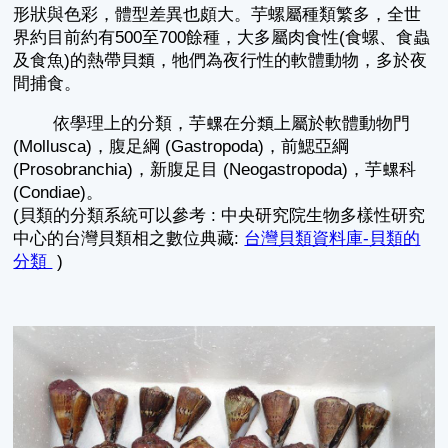
形狀與色彩，體型差異也頗大。芋螺屬種類繁多，全世
界約目前約有500至700餘種，大多屬肉食性(食螺、食蟲
及食魚)的熱帶貝類，牠們為夜行性的軟體動物，多於夜
間捕食。
依學理上的分類，芋螺在分類上屬於軟體動物門
(Mollusca)，腹足綱 (Gastropoda)，前鰓亞綱
(Prosobranchia)，新腹足目 (Neogastropoda)，芋螺科
(Condiae)。
(貝類的分類系統可以參考 : 中央研究院生物多樣性研究
中心的台灣貝類相之數位典藏:
台灣貝類資料庫-貝類的
分類
)