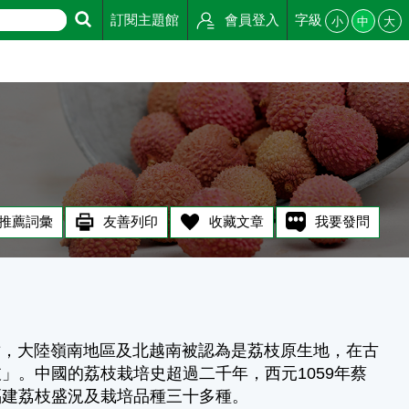
訂閱主題館
會員登入
字級
小
中
大
推薦詞彙
友善列印
收藏文章
我要發問
樹，大陸嶺南地區及北越南被認為是荔枝原生地，在古
」。中國的荔枝栽培史超過二千年，西元1059年蔡
福建荔枝盛況及栽培品種三十多種。