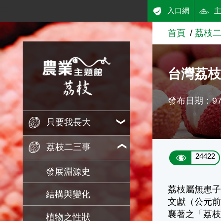
:::
入口網
跳到主要內容
首頁
荔枝
農業知識入口網
台灣荔
發布日期：97/
只要我長大
荔枝二三事
24422
發展淵源史
荔枝屬無患子
結構與變化
文獻（公元前
襄著之「荔
植物之性狀