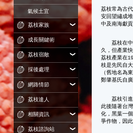
荔枝常為古代
氣候土宜
安回望繡成
中及南海獻
荔枝家族
成長關鍵術
荔枝在中國
久，但產業快速
荔枝宿敵
荔枝產業在1
枝是先民自大
採後處理
（舊地名為
鄭肇基氏自
網路情節
荔枝引進台灣
荔枝達人
此後隨著台灣
化，黑葉一個
相關資訊
爭作物，因此
荔枝諮詢站