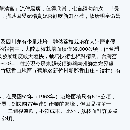
「過華清宮」流傳最廣，值得欣賞，七言絕句如次：『長
』，描述因愛妃楊貴妃喜歡吃新鮮荔枝，故唐明皇命蜀
及四川亦有少量栽培。雖然荔枝栽培在大陸歷史優
年的報告中，大陸荔枝栽培面積僅39,000公頃，但台灣
灣荔枝發展速度較大陸快，栽培技術也相對精良。台灣荔
300年，種於現今屏東縣崁頂鄉與南州鄉之鄉界處
新竹縣香山地區（舊地名新竹州新郡香山庄南溢村）有
民國52年（1963年）栽培面積只有695公頃，
發展，到民國77年達到產業的顛峰，但因品種單一
後一、二週後遽跌，不符成本。此外，荔枝面對許多競
千公頃。