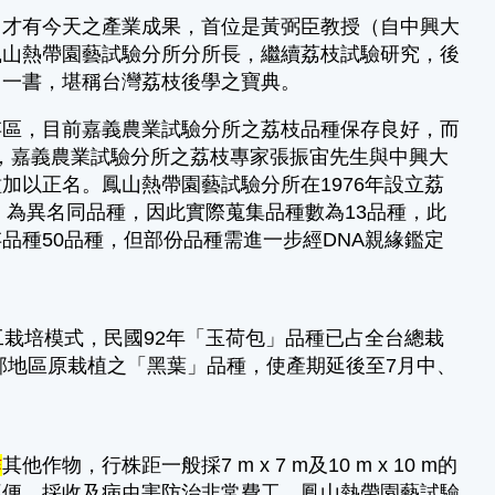
才有今天之產業成果，首位是黃弼臣教授（自中興大
鳳山熱帶園藝試驗分所分所長，繼續荔枝試驗研究，後
」一書，堪稱台灣荔枝後學之寶典。
存區，目前嘉義農業試驗分所之荔枝品種保存良好，而
代間，嘉義農業試驗分所之荔枝專家張振宙先生與中興大
加以正名。鳳山熱帶園藝試驗分所在1976年設立荔
」為異名同品種，因此實際蒐集品種數為13品種，此
品種50品種，但部份品種需進一步經DNA親緣鑑定
栽培模式，民國92年「玉荷包」品種已占全台總栽
部地區原栽植之「黑葉」品種，使產期延後至7月中、
作
其他作物，行株距一般採7 m x 7 m及10 m x 10 m的
不便，採收及病虫害防治非常費工。鳳山熱帶園藝試驗