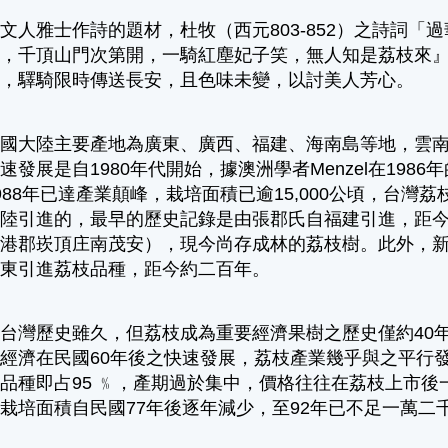
文人雅士作詩的題材，杜牧（西元803-852）之詩詞
堆，千頂山門次第開，一騎紅塵妃子笑，無人知是荔枝來
貢，驛騎限時傳送長安，且色味未變，以討美人芳心。
大陸主要產地為廣東、廣西、福建、海南島等地，雲南
發展是自1980年代開始，據澳洲學者Menzel在1986
988年已達產業顛峰，栽培面積已逾15,000公頃，台
陸引進的，最早的歷史記錄是由張郡氏自福建引進，距今
東港郡崁頂庄南茂安），現今尚存成林的荔枝樹。此外，
廣東引進荔枝品種，距今約二百年。
歷史雖久，但荔枝成為重要經濟果樹之歷史僅約40年，在
經濟在民國60年後之快速發展，荔枝產業幾乎與之平行
品種即占95 ﹪，產期過於集中，價格往往在荔枝上市
栽培面積自民國77年後逐年減少，至92年已不足一萬二