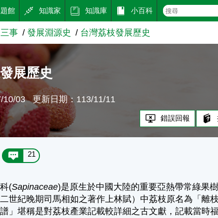
主題館
知識家
知識庫
小百科
二三事
發展淵源史
台灣荔枝發展歷史
枝發展歷史
10/03
更新日期：113/11/11
錯誤回報
21
科(
Sapinaceae
)是原生於中國大陸的重要亞熱帶常綠果
二世紀晚期司馬相如之著作上林賦）中荔枝原名為「離枝
枝譜」堪稱是對荔枝產業記載較詳細之古文獻，記載當時