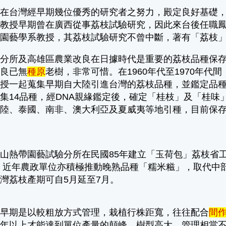
台灣經早期幾位優秀的研究者之努力，殿定良好基礎，
黃教授早期曾在廣西從事荔枝試驗研究，因此來台後任職
學園藝學系教授，其荔枝試驗研究不曾中斷，著有「荔枝
驗分所及高雄區農業改良在日據時代是重要的荔枝品種保
改良已無
種原
老樹，非常可惜。在1960年代至1970年
授一起蒐集早期自大陸引進台灣的荔枝品種，並鑑定品種
集14品種，經DNA親緣鑑定後，確定「桂枝」及「桂味
陸、泰國、南非、澳大利亞及夏威夷等地引種，目前保存
。
熱帶園藝試驗分所在民國85年建立「玉荷包」荔枝省工
%。近年農政單位亦積極推動晚熟品種「糯米糍」，取代中
灣荔枝產期可自5月延至7月。
期是以較粗放方式管理，栽植行株距寬，往往配合
間
十年以上才能達到單位產量的顛峰，樹型高大，管理相當