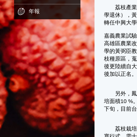
荔枝產業在
年報
學退休），
轉任中興大
嘉義農業試
高雄區農業
學的黃弼臣教
枝種原區，蒐
後更陸續自大
後加以正名
另外，鳳山
培面積10 
下旬，目前台
荔枝栽培早
寬行式，需