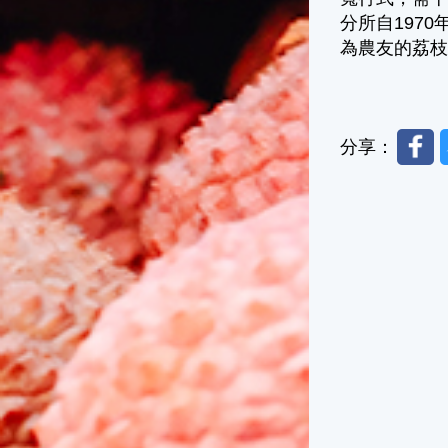
分所自197
為農友的荔
Faceb
分享：