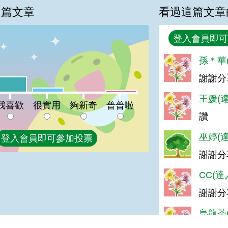
這篇文章
看過這篇文章
回覆
登入會員即可
孫＊華(
%
謝謝分
喜歡:27%
很實用:7%
普普啦:2%
夠新奇:0%
王媛(達
我喜歡
很實用
夠新奇
普普啦
讚
巫婷(達
登入會員即可參加投票
謝謝分
CC(達
謝謝分
烏龍茶(