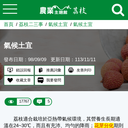
:::
跳到主要內容
農業知識入口網
首頁
荔枝二三事
氣候土宜
氣候土宜
氣候土宜
發布日期：98/09/09
更新日期：113/11/11
錯誤回報
推薦詞彙
友善列印
收藏文章
我要發問
17767
5
荔枝適合栽培於亞熱帶氣候環境，其營養生長期適
溫在24~30℃，而且有充沛、均勻的降雨；
花芽分化
期則