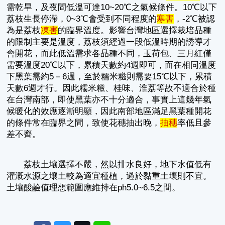
需乾旱，及夜間低溫可達10~20℃之氣候條件。10℃以下
荔枝生長停滯，0~3℃會受到不同程度的
寒害
，-2℃被認
為是荔枝
凍害
的臨界溫度。影響台灣地區選擇栽培品種
的限制主要是溫度，荔枝須經過一段低溫時期的誘導才
會開花，而此低溫需求各品種不同，玉荷包、三月紅僅
需要溫度20℃以下，累積天數約4週即可，而在相同溫度
下黑葉需約5－6週，至於糯米糍則需要15℃以下，累積
天數6週才行。因此糯米糍、桂味、淮荔等故不適合於種
在台灣南部，即使黑葉亦不十分適合，事實上這幾年氣
候暖化的效應逐漸明顯，因此南部地區滿足黑葉種開花
的條件常在臨界之間，致使花穗抽出晚，
抽穗
率低且參
差不齊。
荔枝土壤選擇不嚴，然以排水良好，地下水值低有
灌溉水源之壤土較為適宜種植，過於黏重土壤則不宜。
土壤酸鹼值理想範圍應維持在ph5.0~6.5之間。