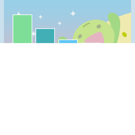
一級棒:54%
我喜歡:30%
很實用:11%
夠新奇:5%
普普啦:1%
一級棒
我喜歡
很實用
夠新奇
普普啦
Top
登入會員即可參加投票
看過這篇文章的人說
5 則留言
回覆
登入會員即可參加留言
烏龍茶(達人級會員)發表於 112/11/15
10℃以下荔枝生長停滯，0~3℃會受到不同程
度的寒害，-2℃被認為是荔枝凍害的臨界溫