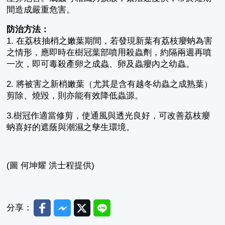
間造成嚴重危害。
防治方法：
1. 在荔枝抽梢之嫩葉期間，若發現新葉有荔枝癭蚋為害
之情形，應即時在樹冠葉部噴用殺蟲劑，約隔兩週再噴
一次，即可毒殺產卵之成蟲、卵及蟲癭內之幼蟲。
2. 將被害之新梢嫩葉（尤其是含有越冬幼蟲之成熟葉）
剪除、燒毀，則亦能有效降低蟲源。
3.樹冠作適當修剪，使通風與透光良好，可改善荔枝癭
蚋喜好的遮蔭與潮濕之孳生環境。
(圖 何坤耀 洪士程提供)
Facebook
Messenger
Twitter
Line
分享：