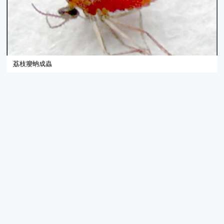
荔枝癭蚋成蟲