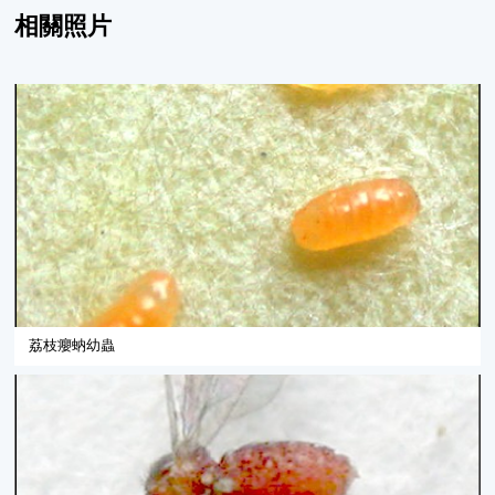
相關照片
荔枝癭蚋幼蟲