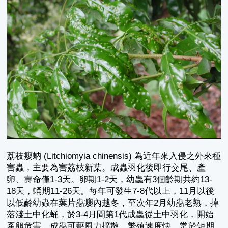
荔枝癭蚋 (Litchiomyia chinensis) 為近年來入侵之外來種
害蟲，主要為害荔枝新葉。成蟲羽化後即行交尾、產
卵、壽命僅1-3天。卵期1-2天，幼蟲有3個齡期共約13-
18天，蛹期11-26天。每年可發生7-8代以上，11月以後
以低齡幼蟲在葉片蟲癭內越冬，至次年2月幼蟲老熟，掉
落淺土中化蛹，於3-4月間第1代成蟲從土中羽化，開始
產卵危害。成蟲可藉風力擴散，繁殖速度快，常於短期