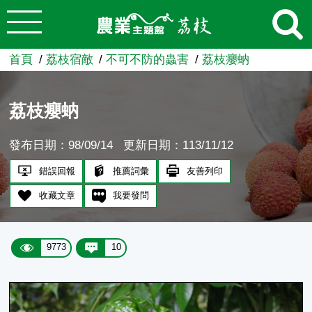
:::
跳到主要內容
農業知識入口網
首頁
荔枝宿敵
不可不防的蟲害
荔枝癭蚋
荔枝癭蚋
發布日期：98/09/14
更新日期：113/11/12
錯誤回報
推薦詞彙
友善列印
收藏文章
我要發問
9773
10