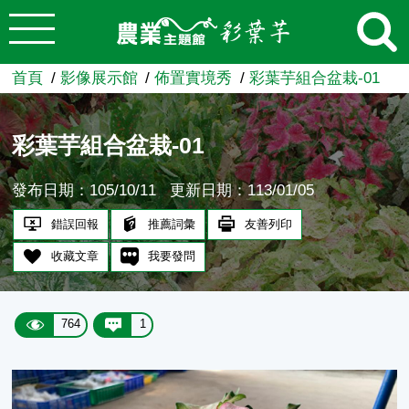
:::
跳到主要內容
農業知識入口網
首頁
影像展示館
佈置實境秀
彩葉芋組合盆栽-01
彩葉芋組合盆栽-01
發布日期：105/10/11
更新日期：113/01/05
錯誤回報
推薦詞彙
友善列印
收藏文章
我要發問
764
1