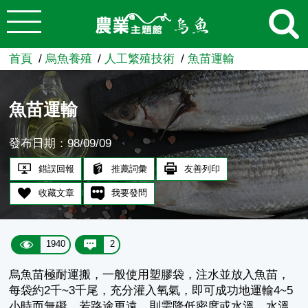
:::
跳到主要內容
農業知識入口網
首頁
烏魚養殖
人工繁殖技術
魚苗運輸
魚苗運輸
發布日期：98/09/09
錯誤回報
推薦詞彙
友善列印
收藏文章
我要發問
1940
2
烏魚苗極耐運搬，一般使用塑膠袋，注水並放入魚苗，
每袋約2千~3千尾，充分灌入氧氣，即可成功地運輸4~5
小時而無礙，若路途更遠，則需降低密度或水溫。水溫