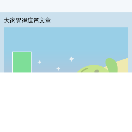
大家覺得這篇文章
一級棒:68%
我喜歡:21%
很實用:6%
夠新奇:3%
普普啦:2%
Top
一級棒
我喜歡
很實用
夠新奇
普普啦
登入會員即可參加投票