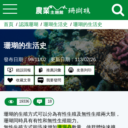
:::
跳到主要內容
農業知識入口網
首頁
認識珊瑚
珊瑚生活史
珊瑚的生活史
珊瑚的生活史
發布日期：99/11/02
更新日期：113/02/26
錯誤回報
推薦詞彙
友善列印
收藏文章
我要發問
19336
18
珊瑚的生殖方式可以分為有性生殖及無性生殖兩大類，
珊瑚同時具有有性和無性生殖能力。
無性生殖方式能迅速增加
珊瑚蟲
數量，使群體快速擴