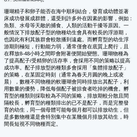
珊瑚精子和卵子能否在海中順利結合，發育成幼體並著
床成功發展成群體，還受到許多外在因素的影響，例如 :
魚類、水母等天敵的捕食、人類的活動干擾等原因。一
般情況下排放配子型的物種幼生會具有較長的浮游期，
也因此有利其族群會較散播到遠處。而孵育型的幼生浮
游期則極短，行動能力弱，通常僅會在底質上爬行，且
在釋放8-48小時之間即會附著便開始變態。珊瑚物種為
了提高配子/受精卵的活存率，會採用不同的策略以提高
成功率。配子排放型的種類多會採用「集體排放配子」
的策略，在某固定時刻（通常為春天月圓的晚上或凌
晨），數種不同物種的軟珊瑚會同時排放出其配子，利
用數量的優勢，降低每個配子被掠食者吃掉的機會。孵
育型的種類則採取較為不同的策略，排放期較分散且間
隔較長，孵育型的種類排出的已不是配子，而是完整發
育的幼生，同一個母體可能每個月都可以排放幼生，但
是多數物種還是會特別集中在某幾個月排放其幼生，時
間長短視不同物種而定。