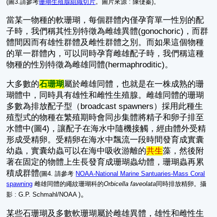
(圖3.請參考
珊瑚生殖腺組織切片
。圖片來源 : 陳倢蓁)。
當某一物種的軟珊瑚，每個群體內僅孕育單一性別的配
子時，我們稱其性別特徵為雌雄異體(gonochoric)，而群
體間因而有雄性群體及雌性群體之別。而如果這個物種
的單一群體內，可以同時孕育雌雄配子時，我們稱這種
物種的性別特徵為雌雄同體(hermaphroditic)。
大多數的
石珊瑚
屬於雌雄同體，也就是在一株成熟的珊
瑚體中，同時具有雄性和雌性生殖腺。雌雄同體的珊瑚
多數為排放配子型（broadcast spawners）採用此種生
殖型式的物種在繁殖期時會同步集體將精子和卵子排至
水體中(圖4)，讓配子在海水中隨機接觸，經由體外受精
形成受精卵。受精卵在海水中飄流一段時間發育成實囊
幼蟲，實囊幼蟲可以在海中吸收游離的
共生
藻，然後附
著在固定的物體上生長發育成珊瑚蟲幼體，珊瑚蟲再累
積成群體
(圖4. 請參考
NOAA-National Marine Santuaries-Mass Coral
spawning
雌雄同體的繩紋珊瑚科的
Orbicella faveolata
同時排放精卵。攝
。
影 : G.P. Schmahl/NOAA )
某些石珊瑚及多數軟珊瑚屬於雌雄異體，雄性和雌性生