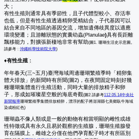
大；
有性生殖則通常具有季節性，且子代體型較小、存活率
也低，但是有性生殖透過精卵受精結合，子代基因可以
結合來自不同地區的基因交流，增加遺傳歧異度以適應
環境變遷；且游離狀態的實囊幼蟲(Planulae
)
具有長距離
飄移能力，對擴張新棲地非常有幫助
(圖1. 珊瑚生活史示意圖。
請參考 :
沖繩科學技術院大學
)
♦
有性生殖 :
年年春天(三~五月)臺灣海域周邊珊瑚繁殖季時「精卵集
體大排放」的新聞時有所聞(圖2)，在夜間固定時刻好幾
種珊瑚集體進行生殖活動，同時大量的排放精子和卵
子，形成如璀璨星空般的海底奇觀
(圖2.請參考
112.05.14中央社
新聞報導
珊瑚繁殖季集體排放精卵，漂浮的配子將澎湖縣七美鄉臥牛海域
染成粉紅色)
珊瑚蟲不像人類或是一般的動物有相當明顯的雌性或雄
性特徵或具有永久且易於觀察的生殖腺，珊瑚生殖腺發
育在隔膜上，雌雄之分僅在他們孕育配子時才有所區別