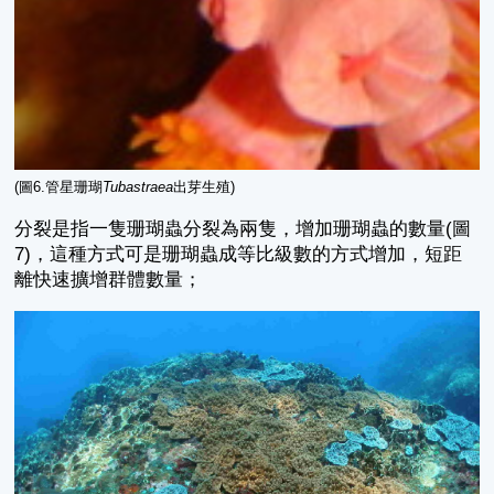
(圖6.管星珊瑚
Tubastraea
出芽生殖)
分裂是指一隻珊瑚蟲分裂為兩隻，增加珊瑚蟲的數量(圖
7)，這種方式可是珊瑚蟲成等比級數的方式增加，短距
離快速擴增群體數量；