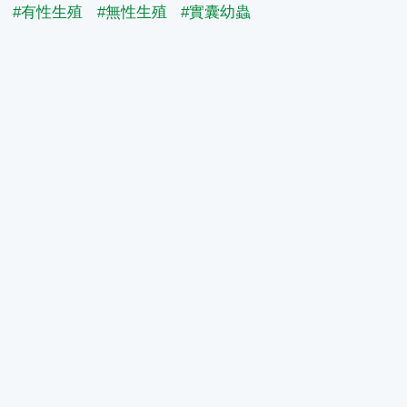
#有性生殖
#無性生殖
#實囊幼蟲