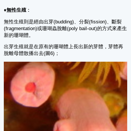
♦
無性生殖 :
無性生殖則是經由出芽(budding)、分裂(fission)、斷裂
(fragmentation)或珊瑚蟲脫離(poly bail-out)的方式來產生
新的珊瑚體。
出芽生殖就是在原有的珊瑚體上長出新的芽體，芽體再
脫離母體散播出去(圖6)；