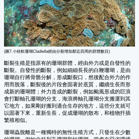
(圖7.小枝軟珊瑚
Cladiella
經由分裂增加鄰近四周的群體數目)
斷裂生殖是指原有的珊瑚群體，經由外力或是自發性的
斷裂。自發性的斷裂，例如細細長長的白鞭珊瑚，是由
珊瑚自行將骨骼分解，形成斷裂口，然後配合外力的作
用而脫落，斷裂後的片段會固著於底質，繼續生長而形
成新的珊瑚體；外力造成的斷裂，例如颱風形成的巨浪
會打斷軸孔珊瑚的分支，海浪將軸孔珊瑚分支搬運到其
它地方，如果剛好搬到適合生存的地方，這些分支就可
以固著下來，重新生長，促成珊瑚的散布，和植物扦插
繁殖相似。
珊瑚蟲脫離是一種獨特的無性生殖方式，只發生在少數