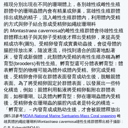
殖現分別出現在不同的珊瑚體上，各別雄性或雌性生殖
群體中的珊瑚蟲體內會有精巢或卵巢，當雄性生殖群體
排出成熟的精子，流入雌性生殖群體內，利用體內受精
的方式與卵子結合形成受精卵如繩紋珊瑚科
的
Montastraea cavernosa
的雌性生殖群體會待雄性生殖
群體釋出精子與其卵子受精後才釋出受精卵，來提高受
精成功率(圖5)。受精卵發育成實囊幼蟲後，會從母體的
腸腔排放出來，隨波逐流，待找到適合的固著地點著
床，發育成新個體，此類體內受精的有性生殖亦稱為孵
育型(brooders)有性生殖。孵育型還可分體表孵育型：體
表孵育型的物種可能為體外或體內受精。卵完成受精
後，受精卵會停留在群體表面發育成幼生後，脫離親體
表面。為了將受精卵固定於群體表面，以發展出一些特
化構造，例如：親體利用黏液將受精卵黏附在群體表
面，如柳珊瑚。以及體內孵育型：卵在珊瑚蟲體內受精
後，受精卵會在珊瑚蟲的腸腔內或者是特化的構造－
「孵育室」－內發育成成熟幼生後，才會被親體釋放出
(圖5.請參考
NOAA-National Marine Santuaries-Mass Coral spawning
雌
雄異體的繩紋珊瑚科
Montastraea cavernosa
雄性生殖群體釋出精子攝影 :
。
G.P. Schmahl/NOAA)