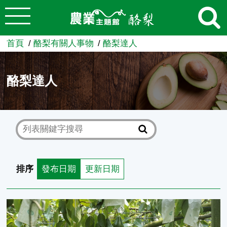
:::
跳到主要內容
農業知識入口網
首頁
酪梨有關人事物
酪梨達人
酪梨達人
排序
發布日期
更新日期
竹崎酪梨產銷班班長沈清德先生與酪梨園 (圖/嘉義分所 鍾