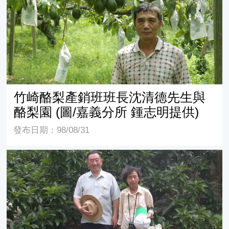
竹崎酪梨產銷班班長沈清德先生與
酪梨園 (圖/嘉義分所 鍾志明提供)
發布日期：98/08/31
中華幸福果協會創會理事長林樸教授 (圖/嘉義分所 鍾志明