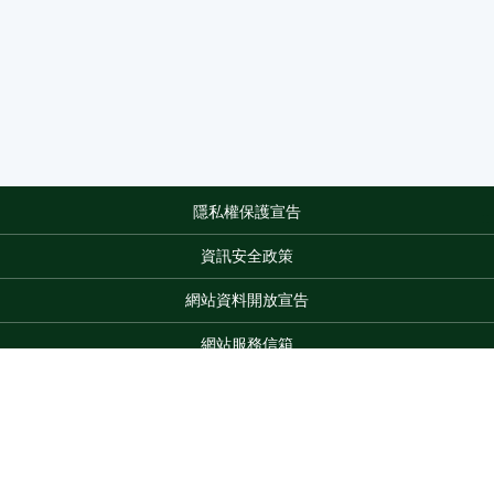
隱私權保護宣告
:::
資訊安全政策
網站資料開放宣告
網站服務信箱
地址：100212 臺北市中正區南海路 37 號
電話：(02)2381-2991
服務時間：AM8:30~PM5:30
Top
版權所有 © 2026 MOA All Rights Reserved.