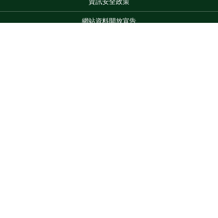
資訊安全政策
網站資料開放宣告
網站服務信箱
地址：100212 臺北市中正區南海路 37 號
Top
電話：(02)2381-2991
服務時間：AM8:30~PM5:30
版權所有 © 2026 MOA All Rights Reserved.
維護單位：農業部
農業試驗所