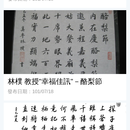
林樸 教授"幸福佳訊"－酪梨節
林樸 教授"幸福佳訊"－酪梨節
發布日期：101/07/18
林樸 教授"幸福佳訊"題