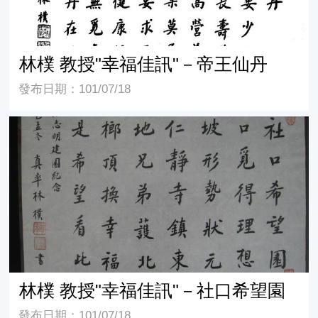
林樸 教授"幸福佳訊"－帝王仙丹
發布日期：101/07/18
林樸 教授"幸福佳訊"－社口希望園
林樸 教授"幸福佳訊"－社口希望園
發布日期：101/07/18