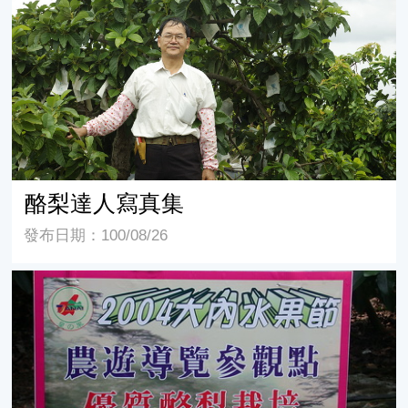
酪梨達人寫真集
發布日期：100/08/26
大內酪梨節