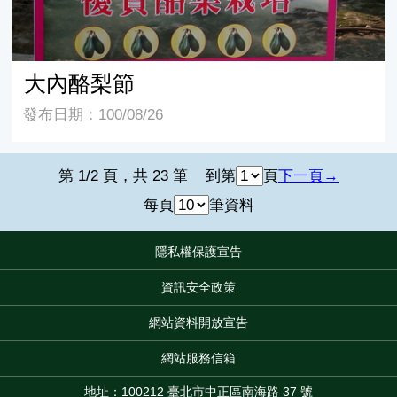
大內酪梨節
發布日期：100/08/26
第 1/2 頁，共 23 筆
到第
頁
下一頁
每頁
筆資料
隱私權保護宣告
:::
資訊安全政策
網站資料開放宣告
網站服務信箱
地址：100212 臺北市中正區南海路 37 號