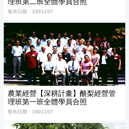
理班第二班全體學員合照
發布日期：100/11/07
農業經營【深耕計畫】酪梨經營管理班第一班全體學員合
農業經營【深耕計畫】酪梨經營管
理班第一班全體學員合照
發布日期：100/11/07
酪梨達人寫真集