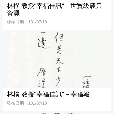
林樸 教授"幸福佳訊"－世貿級農業
資源
發布日期：101/07/18
林樸 教授"幸福佳訊"－幸福報
林樸 教授"幸福佳訊"－幸福報
發布日期：101/07/18