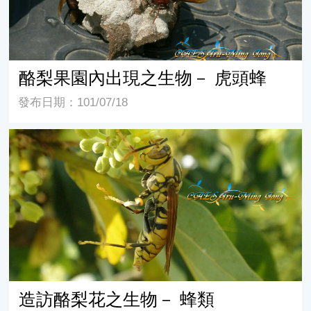
酪梨果園內出現之生物－ 虎頭蜂
發布日期：101/07/18
造訪酪梨花之生物－ 蜂類
造訪酪梨花之生物－ 蜂類