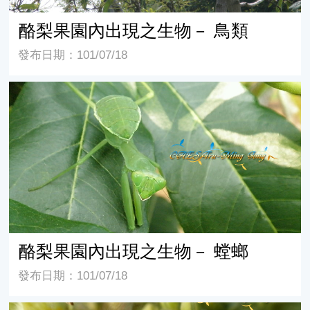
酪梨果園內出現之生物－ 鳥類
發布日期：101/07/18
酪梨果園內出現之生物－ 螳螂
酪梨果園內出現之生物－ 螳螂
發布日期：101/07/18