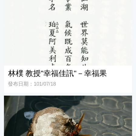
林樸 教授"幸福佳訊"－幸福果
林樸 教授"幸福佳訊"－幸福果
發布日期：101/07/18
酪梨果園內出現之生物－ 虎頭蜂