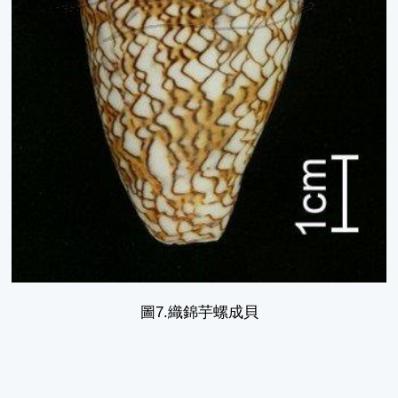
圖7.織錦芋螺成貝