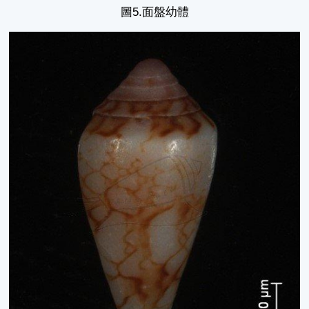
圖5.面盤幼體