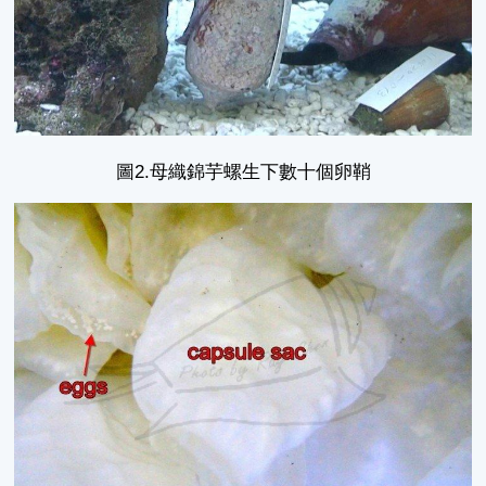
圖2.母織錦芋螺生下數十個卵鞘