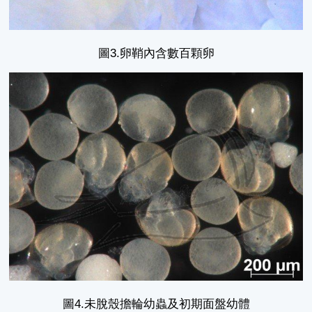
圖3.卵鞘內含數百顆卵
圖4.未脫殼擔輪幼蟲及初期面盤幼體