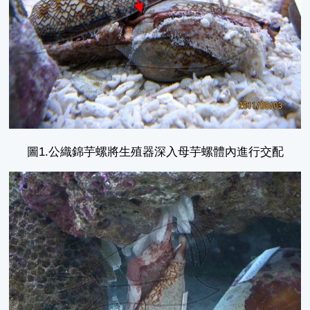
圖1.公織錦芋螺將生殖器深入母芋螺體內進行交配