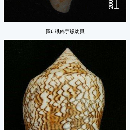
圖6.織錦芋螺幼貝