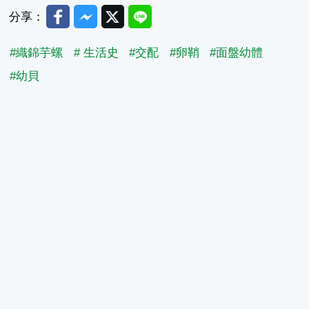
Facebook
Messenger
Twitter
Line
分享：
#織錦芋螺
# 生活史
#交配
#卵鞘
#面盤幼體
#幼貝