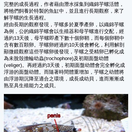
完整的成長過程，作者藉由潛水採集到織錦芋螺活體，
將牠們飼養於特製的魚缸中，並且進行長期觀察，來了
解芋螺的生長過程。
經由長期的觀察發現，芋螺多於夏季產卵，以織錦芋螺
為例，公的織錦芋螺會以生殖器和母芋螺進行交配，經
過約13天後，母芋螺即產下數十個卵鞘，而每個卵鞘中
含有數百顆卵。芋螺卵經過約10天後會孵化，利用解剖
顯微鏡觀察這些芋螺卵後發現，芋螺之受精卵已孵化成
為未脫殼擔輪幼蟲(trochophore)及初期面盤幼體
(veliger)。再經過約3天後，初期面盤幼體會完全孵化成
浮游的面盤幼體。而隨著時間體重增加，芋螺之幼體將
由浮游期沉降至適合之環境，成長成幼貝，進而漸漸成
熟至具生殖能力之成貝。