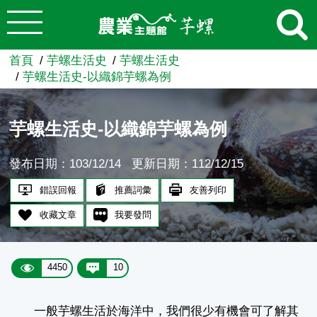
:::
跳到主要內容
農業知識入口網
首頁
芋螺生活史
芋螺生活史
芋螺生活史-以織錦芋螺為例
芋螺生活史-以織錦芋螺為例
發布日期：103/12/14
更新日期：112/12/15
錯誤回報
推薦詞彙
友善列印
收藏文章
我要發問
4450
10
一般芋螺生活於海洋中，我們很少有機會可了解其