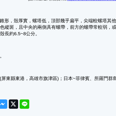
形，殼厚實，螺塔低，頂部幾乎扁平，尖端較螺塔其他
褐色縱斑，且中央的兩側具有螺帶，前方的螺帶常較弱，
殼長約6.5~8公分。
。
屏東縣東港，高雄市旗津區)；日本~菲律賓、所羅門群
ook
Messenger
Twitter
Line