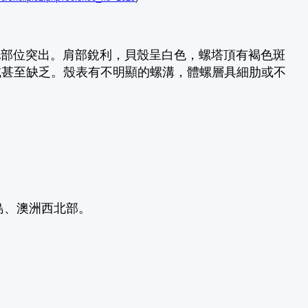
部位突出。肩部銳利，貝殼呈白色，螺塔頂有褐色斑
或甚至缺乏。殼表有不明顯的螺溝，體螺層具細肋或不
島、澳洲西北部。