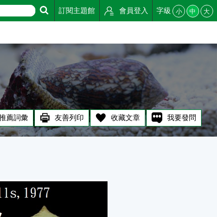
訂閱主題館
會員登入
字級
小
中
大
推薦詞彙
友善列印
收藏文章
我要發問