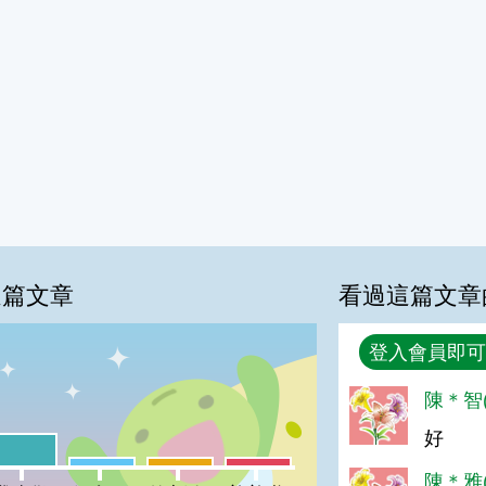
這篇文章
看過這篇文章
回覆
登入會員即可
陳＊智(
%
好
喜歡:27%
很實用:7%
夠新奇:7%
普普啦:7%
陳＊雅(