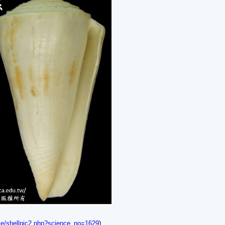
nese/shellpic2.php?science_no=1629
)