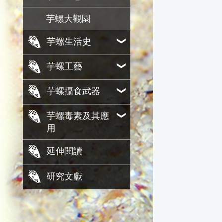
芋螺大觀園
芋螺生活史
芋螺工藝
芋螺攝食武器
芋螺毒素及其應
用
延伸閱讀
研究文獻