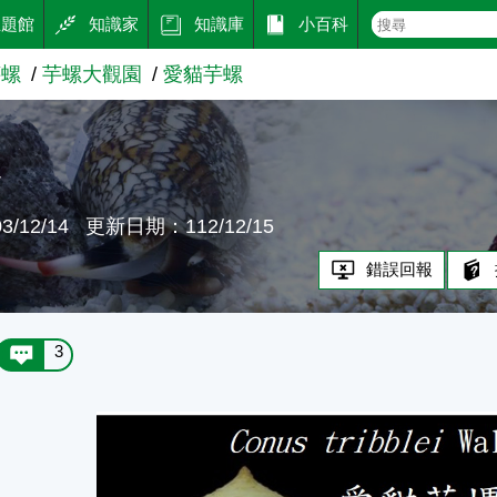
主題館
知識家
知識庫
小百科
芋螺
芋螺大觀園
愛貓芋螺
螺
/12/14
更新日期：112/12/15
錯誤回報
3