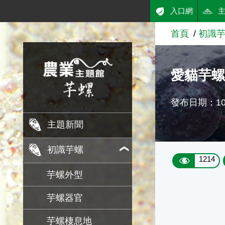
:::
入口網
跳到主要內容
首頁
初識
農業知識入口網
愛貓芋
發布日期：103
主題新聞
初識芋螺
1214
芋螺外型
芋螺器官
芋螺棲息地