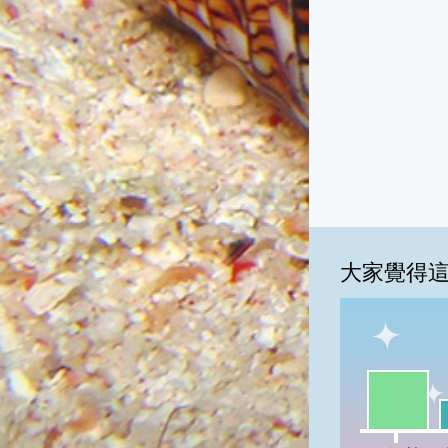
大家覺得
一級棒:53
我