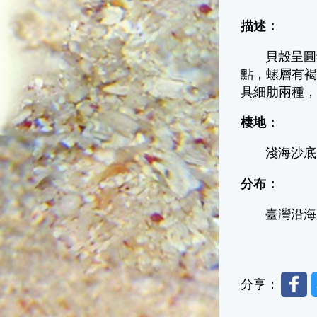
描述：
貝殼呈圓錐
點，螺層有
具細肋兩種，
棲地：
淺海沙底
分布：
臺灣沿海(
Faceb
分享：