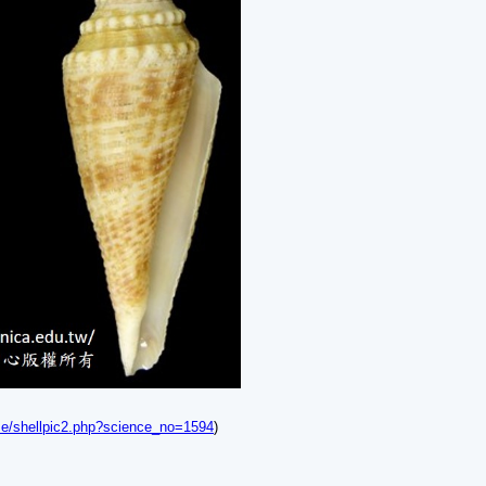
nese/shellpic2.php?science_no=1594
)