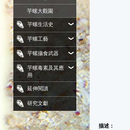
芋螺大觀園
芋螺生活史
芋螺工藝
芋螺攝食武器
芋螺毒素及其應
用
延伸閱讀
研究文獻
描述：