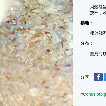
貝殼略
狹窄，殼
棲地：
棲於淺
分布：
臺灣海
Faceb
分享：
#Conus orbig