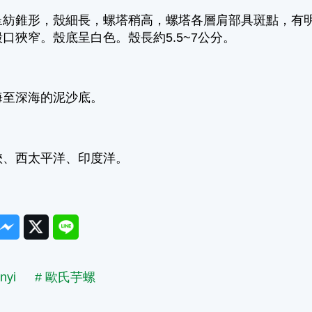
呈紡錐形，殼細長，螺塔稍高，螺塔各層肩部具斑點，有
口狹窄。殼底呈白色。殼長約5.5~7公分。
海至深海的泥沙底。
峽、西太平洋、印度洋。
ook
Messenger
Twitter
Line
nyi
# 歐氏芋螺