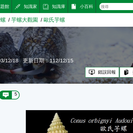
主題館
知識家
知識庫
小百科
芋螺
芋螺大觀園
歐氏芋螺
螺
/12/18
更新日期：112/12/15
錯誤回報
5