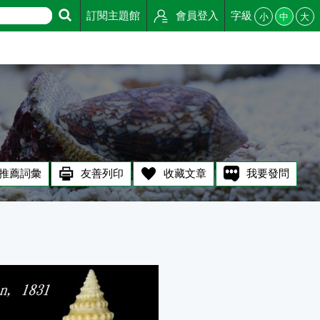
訂閱主題館
會員登入
字級
小
中
大
推薦詞彙
友善列印
收藏文章
我要發問