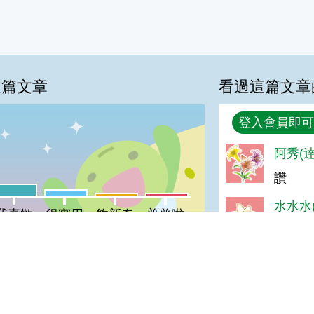
這篇文章
看過這篇文章
回覆
登入會員即可
%
阿秀(達
讚
喜歡:16%
很實用:8%
夠新奇:4%
普普啦:4%
水水水(
我喜歡
很實用
夠新奇
普普啦
真好看
陳＊智(
登入會員即可參加投票
好
陳＊雅(