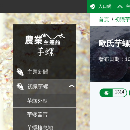
:::
入口網
跳到主要內容
首頁
初識
農業知識入口網
歐氏芋
發布日期：103
主題新聞
初識芋螺
1314
芋螺外型
芋螺器官
芋螺棲息地