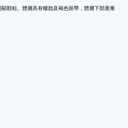
明顯顆粒。體層具有螺肋及褐色斑帶，體層下部逐漸