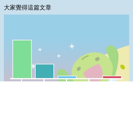
大家覺得這篇文章
一級棒:67%
我喜歡:25%
很實用:4%
普普啦:4%
夠新奇:0%
一級棒
我喜歡
很實用
夠新奇
普普啦
登入會員即可參加投票
Top
看過這篇文章的人說
5 則留言