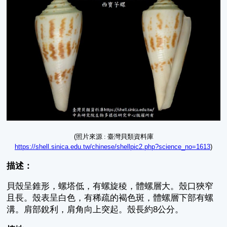
(
照片來源 : 臺灣貝類資料庫
https://shell.sinica.edu.tw/chinese/shellpic2.php?science_no=1613
)
描述：
貝殼呈錐形，螺塔低，有螺旋稜，體螺層大。殼口狹窄
且長。殼表呈白色，有稀疏的褐色斑，體螺層下部有螺
溝。肩部銳利，肩角向上突起。殼長約8公分。