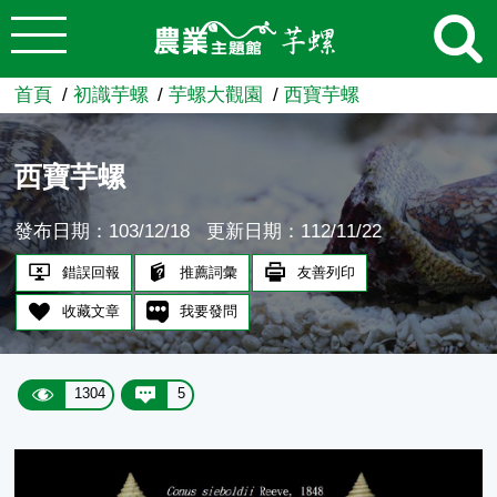
:::
跳到主要內容
農業知識入口網
首頁
初識芋螺
芋螺大觀園
西寶芋螺
西寶芋螺
發布日期：103/12/18
更新日期：112/11/22
錯誤回報
推薦詞彙
友善列印
收藏文章
我要發問
1304
5