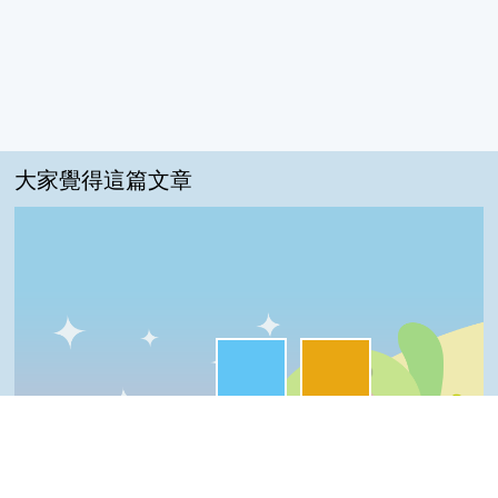
大家覺得這篇文章
很實用:50%
夠新奇:50%
一級棒:0%
我喜歡:0%
普普啦:0%
一級棒
我喜歡
很實用
夠新奇
普普啦
Top