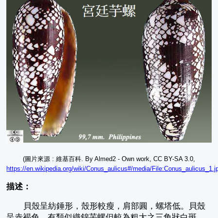
(圖片來源 : 維基百科. By Almed2 - Own work, CC BY-SA 3.0,
https://en.wikipedia.org/wiki/Conus_aulicus#/media/File:Conus_aulicus_1.j
描述：
貝殼呈紡錘形，殼形較瘦，肩部圓，螺塔低。貝殼
呈赤褐色，有類似織錦芋螺但較為粗大之三角狀白斑，