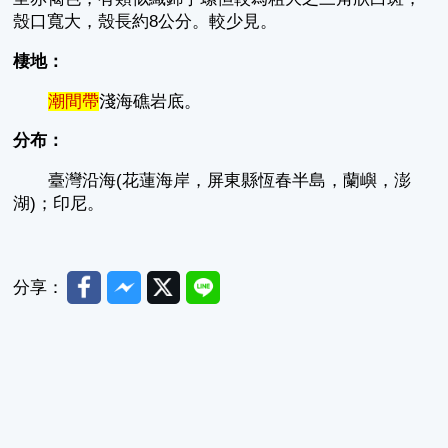
殼口寬大，殼長約8公分。較少見。
棲地：
潮間帶
淺海礁岩底。
分布：
臺灣沿海(花蓮海岸，屏東縣恆春半島，蘭嶼，澎
湖)；印尼。
Facebook
Messenger
Twitter
Line
分享：