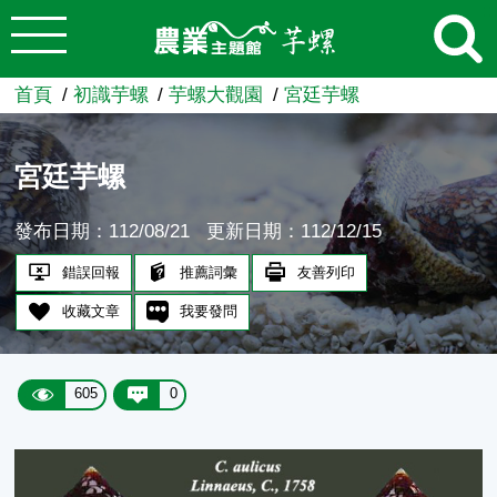
:::
跳到主要內容
農業知識入口網
首頁
初識芋螺
芋螺大觀園
宮廷芋螺
宮廷芋螺
發布日期：112/08/21
更新日期：112/12/15
錯誤回報
推薦詞彙
友善列印
收藏文章
我要發問
605
0