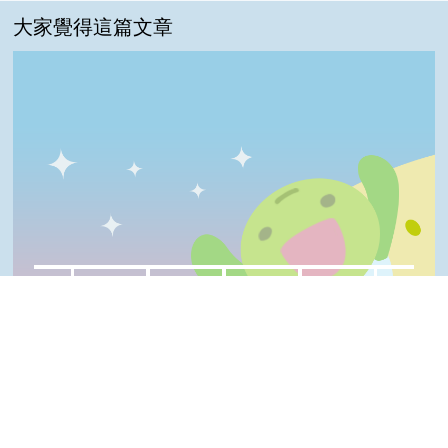
大家覺得這篇文章
一級棒:0%
我喜歡:0%
很實用:0%
夠新奇:0%
普普啦:0%
一級棒
我喜歡
很實用
夠新奇
普普啦
登入會員即可參加投票
Top
看過這篇文章的人說
0 則留言