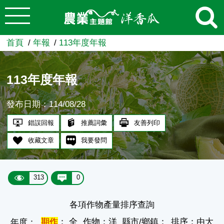
:::
跳到主要內容
農業知識入口網
首頁
年報
113年度年報
113年度年報
發布日期：114/08/28
錯誤回報
推薦詞彙
友善列印
收藏文章
我要發問
313
0
各項作物產量排序查詢
期作
： 全
作物：洋
縣市/鄉鎮：
排序：由大
年度：