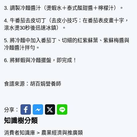
3. 調製冷麵醬汁（燙蝦水＋泰式酸甜醬＋檸檬汁）。
4. 牛番茄去皮切丁（去皮小技巧：在番茄表皮畫十字，
滾水燙30秒後迅速冰鎮）。
5. 將冷麵中加入番茄丁、切細的紅紫蘇葉、紫蘇梅醬與
冷麵醬汁拌勻。
6. 將鮮蝦與冷麵擺盤，即完成！
食譜來源：胡百娟營養師
Facebook
Messenger
Twitter
Line
分享：
知識樹分類
消費者知識庫 > 農業經濟與推廣類