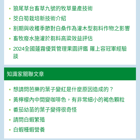
狼尾草台畜草九號的牧草量產技術
茭白筍栽培新技術介紹
割期與收穫季節對白桑作為灌木型芻料作物之影響
畜牧廢水施灌於芻料高粱效益評估
2024全國蓮霧優質管理果園評鑑 羅上容冠軍經驗
談
知識家關聯文章
想請問芭樂的葉子變紅是什麼原因造成的？
黃檸檬內中間變咖啡色，有非常細小的褐色顆粒
番茄幼苗的葉子變得很奇怪
請問白蝦繁殖
白蝦種蝦營養