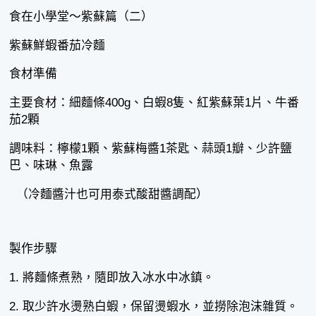
食在小學堂～紫蘇篇（二）
紫蘇鮮蝦番茄冷麵
食材準備
主要食材：細麵條400g、白蝦8隻、紅紫蘇葉1片、牛番
茄2顆
調味料：檸檬1顆、紫蘇梅醬1茶匙、蒜頭1瓣、少許鹽
巴、味琳、魚露
（冷麵醬汁也可用泰式酸甜醬調配）
製作步驟
1. 將麵條煮熟，隨即放入冰水中冰鎮。
2. 取少許水燙熟白蝦，保留燙蝦水，並撈除泡沫雜質。