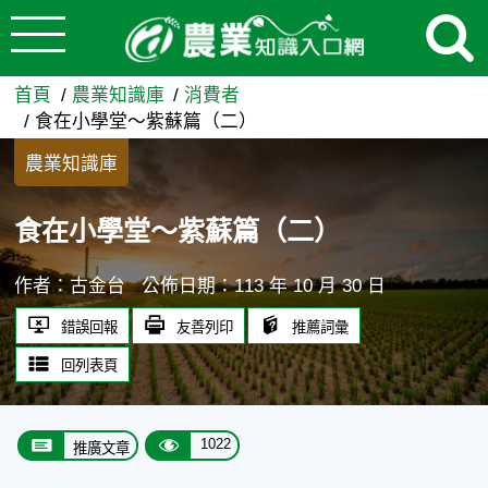
:::
跳到主要內容
食在小學堂～紫蘇篇（二） -
:::
首頁
農業知識庫
消費者
食在小學堂～紫蘇篇（二）
農業知識庫
食在小學堂～紫蘇篇（二）
作者：古金台
公佈日期：113 年 10 月 30 日
錯誤回報
友善列印
推薦詞彙
回列表頁
1022
推廣文章