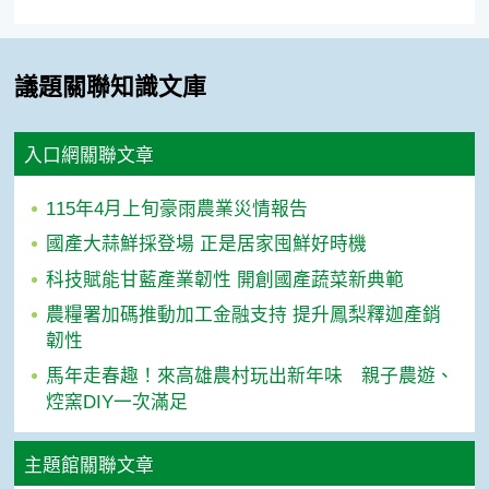
議題關聯知識文庫
入口網關聯文章
115年4月上旬豪雨農業災情報告
國產大蒜鮮採登場 正是居家囤鮮好時機
科技賦能甘藍產業韌性 開創國產蔬菜新典範
農糧署加碼推動加工金融支持 提升鳳梨釋迦產銷
韌性
馬年走春趣！來高雄農村玩出新年味 親子農遊、
焢窯DIY一次滿足
主題館關聯文章