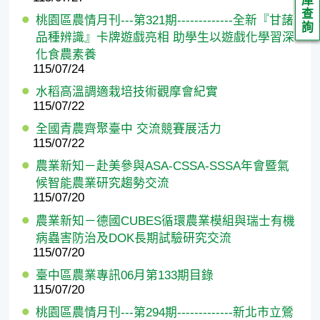
庫
查
桃園區農情月刊---第321期-------------全新『甘藷
詢
品種辨識』卡牌遊戲亮相 助學生以遊戲化學習深
化食農素養
115/07/24
水稻高溫調適栽培技術觀摩會紀實
115/07/22
全國青農齊聚臺中 交流競賽展活力
115/07/22
農業新知－赴美參與ASA-CSSA-SSSA年會暨氣
候智能農業研究趨勢交流
115/07/20
農業新知－德國CUBES循環農業模組與瑞士有機
病蟲害防治及DOK長期試驗研究交流
115/07/20
臺中區農業專訊06月第133期目錄
115/07/20
桃園區農情月刊---第294期-------------新北市立鶯