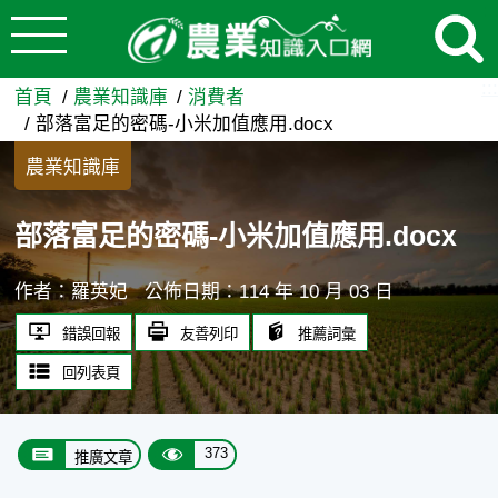
:::
跳到主要內容
部落富足的密碼-小米加值應用.d
:::
首頁
農業知識庫
消費者
部落富足的密碼-小米加值應用.docx
農業知識庫
部落富足的密碼-小米加值應用.docx
作者：羅英妃
公佈日期：114 年 10 月 03 日
錯誤回報
友善列印
推薦詞彙
回列表頁
373
推廣文章