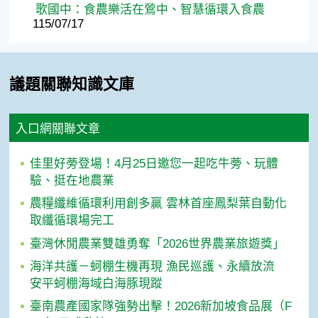
歌國中：食農樂活在鶯中、智慧循環入食農
115/07/17
議題關聯知識文庫
入口網關聯文章
佳里好蒡登場！4月25日邀您一起吃牛蒡、玩體
驗、挺在地農業
農糧纖維循環利用創多贏 雲林首座鳳梨葉自動化
取纖循環場完工
臺灣休閒農業雙雄勇奪「2026世界農業旅遊獎」
海洋共護－蚵棚生機再現 漁民巡護、永續放流
安平蚵棚海域白海豚現蹤
臺南農產國家隊強勢出擊！2026新加坡食品展（F