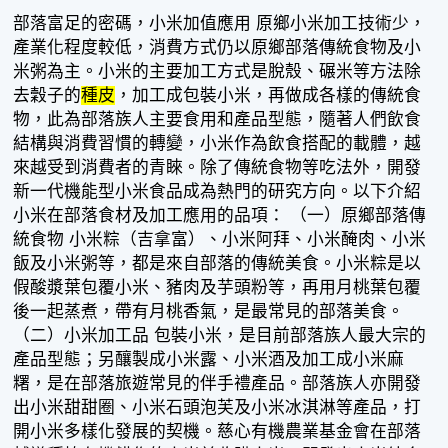
部落富足的密碼，小米加值應用 原鄉小米加工技術少，
產業化程度較低，消費方式仍以原鄉部落傳統食物及小
米粥為主。小米的主要加工方式是脫殼、碾米等方法除
去穀子的
種皮
，加工成包裝小米，再做成各樣的傳統食
物，此為部落族人主要食用和產品型態，隨著人們飲食
結構與消費習慣的轉變，小米作為飲食搭配的載體，越
來越受到消費者的青睞。除了傳統食物等吃法外，開發
新一代機能型小米食品成為熱門的研究方向。以下介紹
小米在部落食材及加工應用的品項： （一）原鄉部落傳
統食物 小米粽（吉拿富）、小米阿拜、小米醃肉、小米
飯及小米粥等，都是來自部落的傳統美食。小米粽是以
假酸漿葉包覆小米、豬肉及芋頭粉等，再用月桃葉包覆
後一起蒸煮，帶有月桃香氣，是最常見的部落美食。
（二）小米加工品 包裝小米，是目前部落族人最大宗的
產品型態；另釀製成小米露、小米酒及加工成小米麻
糬，是在部落旅遊常見的伴手禮產品。部落族人亦開發
出小米甜甜圈、小米石頭泡芙及小米冰淇淋等產品，打
開小米多樣化發展的契機。慈心有機農業基金會在部落