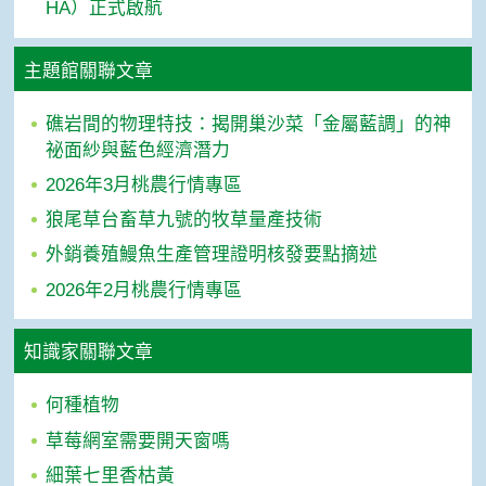
HA）正式啟航
主題館關聯文章
礁岩間的物理特技：揭開巢沙菜「金屬藍調」的神
祕面紗與藍色經濟潛力
2026年3月桃農行情專區
狼尾草台畜草九號的牧草量產技術
外銷養殖鰻魚生產管理證明核發要點摘述
2026年2月桃農行情專區
知識家關聯文章
何種植物
草莓網室需要開天窗嗎
細葉七里香枯黃