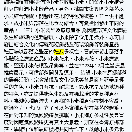
輔導種植有機耕作的小米並收購小米，開發出小米結合
紅豆的紅潤小米飲產品。另外，桃園市復興區之部落以
小米結合辣椒，開發出在地的特色辣椒醬，並且供不應
求。故小米與部落在地食材結合，可激盪開發出不同的
產品。 （三）小米裝飾及療癒產品 為因應部落文化體驗
及生態旅遊的蓬勃發展，小米除了食用用途外，亦可開
發出結合文化的傳統花穗飾品及花環頭飾等裝飾產品。
種苗場以部落之豐富的
種原
多樣性，嘗試研發出部落手
作體驗之療癒產品如小米花束、小米捧花、小米療癒
瓶、聖誕小米花環及吊飾等，並在2023年12月之醫療展
推廣展示，可供部落開發及運用。 結語 小米在原鄉部落
的農業活動、宗教祭儀及文化傳承等各層面有著舉足輕
重的角色，小米具有抗、耐逆境、節水抗旱及適地適種
的特色，亦是提供綠色生態及有機栽培的重要種原材
料。為避免種原流失，原鄉的小米種原保存刻不容緩，
經過努力，也已建立了可以落實種原留在部落的體系。
在面對未知的氣候變遷及挑戰，小米種原多樣性及豐富
度對因應氣候變遷更有其重大意義。期望在臺灣原鄉部
落、學術單位和農研機構共同合作下，啟動小米多元化