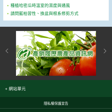
種植哈密瓜時溫室的濕度與通風
請問藍柏習性、換盆與根系修剪方式
網站單元
隱私權保護宣告
:::