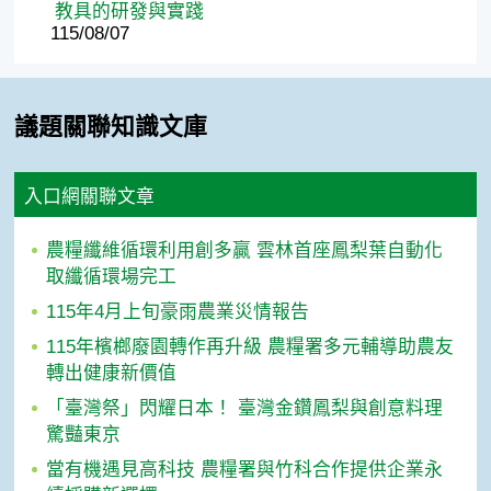
教具的研發與實踐
115/08/07
議題關聯知識文庫
入口網關聯文章
農糧纖維循環利用創多贏 雲林首座鳳梨葉自動化
取纖循環場完工
115年4月上旬豪雨農業災情報告
115年檳榔廢園轉作再升級 農糧署多元輔導助農友
轉出健康新價值
「臺灣祭」閃耀日本！ 臺灣金鑽鳳梨與創意料理
驚豔東京
當有機遇見高科技 農糧署與竹科合作提供企業永