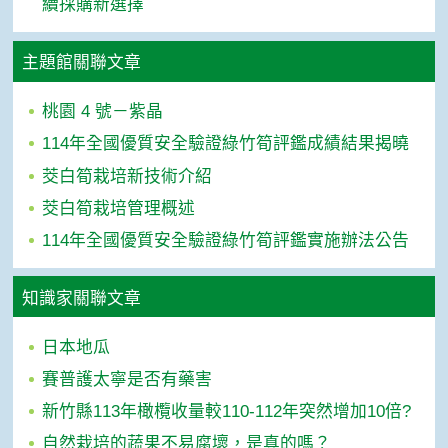
續採購新選擇
主題館關聯文章
桃園 4 號－紫晶
114年全國優質安全驗證綠竹筍評鑑成績結果揭曉
茭白筍栽培新技術介紹
茭白筍栽培管理概述
114年全國優質安全驗證綠竹筍評鑑實施辦法公告
知識家關聯文章
日本地瓜
賽普護太寧是否有藥害
新竹縣113年橄欖收量較110-112年突然增加10倍?
自然栽培的蔬果不易腐壞，是真的嗎？