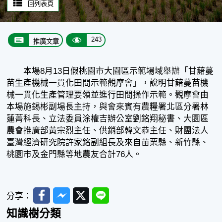
回列表頁
243
推廣文章
本場8月13日假桃園市大園區示範場域舉辦「甘藷蔓
苗生產機械一貫化田間示範觀摩會」，說明甘藷蔓苗機
械一貫化生產管理要領並進行田間操作示範。觀摩會由
本場施錫彬副場長主持，與會來賓有農糧署北區分署林
蓮菁科長、立法委員涂權吉辦公室劉銘翔秘書、大園區
農會推廣部黃宗烈主任、供銷部韓文恭主任、財團法人
臺灣經濟研究院許家銘副組長及來自苗栗縣、新竹縣、
桃園市及金門縣等地農友合計76人。
Facebook
Messenger
Twitter
Line
分享：
知識樹分類