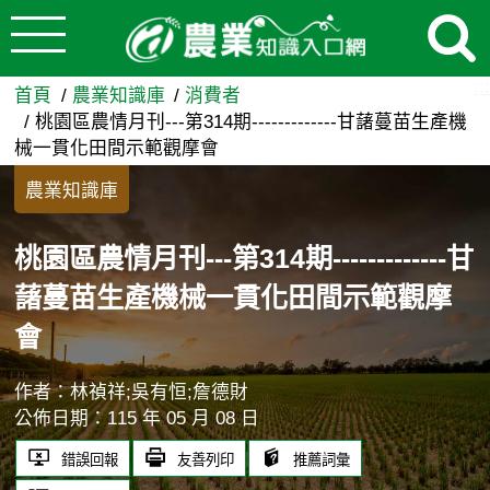
:::
跳到主要內容
桃園區農情月刊---第314期--
:::
首頁
農業知識庫
消費者
桃園區農情月刊---第314期-------------甘藷蔓苗生產機
械一貫化田間示範觀摩會
農業知識庫
桃園區農情月刊---第314期-------------甘
藷蔓苗生產機械一貫化田間示範觀摩
會
作者：林禎祥;吳有恒;詹德財
公佈日期：115 年 05 月 08 日
錯誤回報
友善列印
推薦詞彙