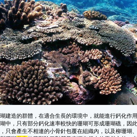
珊瑚建造的群體，在適合生長的環境中，就能進行鈣化作
珊瑚中，只有部分鈣化速率較快的珊瑚可形成珊瑚礁，因
質，只會產生不相連的小骨針包覆在組織內，以及柳珊瑚