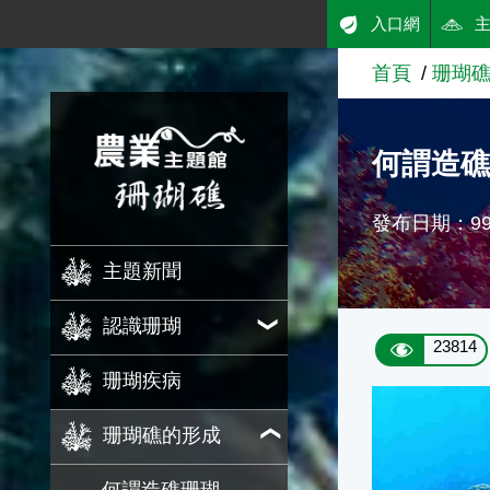
:::
入口網
跳到主要內容
首頁
珊瑚
農業知識入口網
何謂造
發布日期：99/
主題新聞
認識珊瑚
23814
珊瑚疾病
珊瑚礁的形成