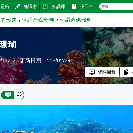
主題館
知識家
知識庫
小百科
礁的形成
何謂造礁珊瑚
何謂造礁珊瑚
礁珊瑚
11/02
更新日期：113/02/26
錯誤回報
25