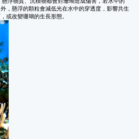
物、懸浮物質、沉積物都會對珊瑚造成傷害，若水中的
另外，懸浮的顆粒會減低光在水中的穿透度，影響共生
育，或改變珊瑚的生長形態。