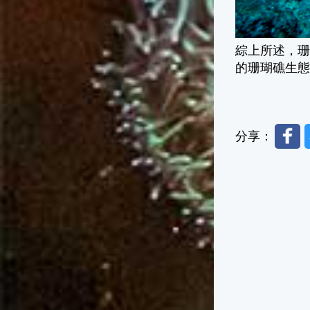
綜上所述，
的珊瑚礁生
Faceb
分享：