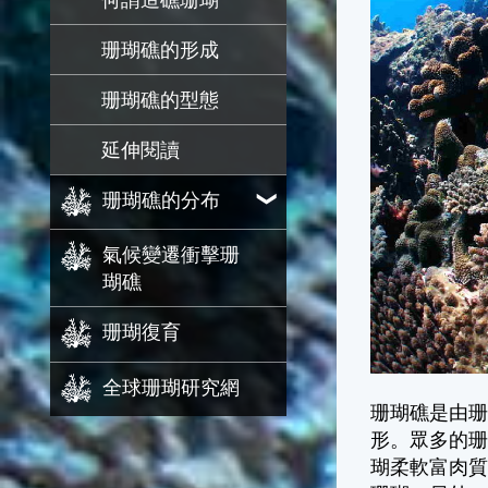
何謂造礁珊瑚
珊瑚礁的形成
珊瑚礁的型態
延伸閱讀
珊瑚礁的分布
氣候變遷衝擊珊
瑚礁
珊瑚復育
全球珊瑚研究網
珊瑚礁是由
形。眾多的
瑚柔軟富肉