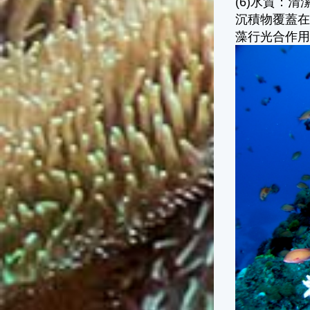
(6)水質：
沉積物覆蓋
藻行光合作