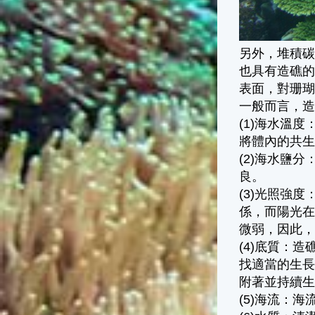
另外，堆積
也具有造礁
表面，對珊
一般而言，
(1)海水溫
將體內的共
(2)海水鹽
良。
(3)光照強
係，而陽光在
微弱，因此，
(4)底質：
找適當的生
附著並持續
(5)海流：