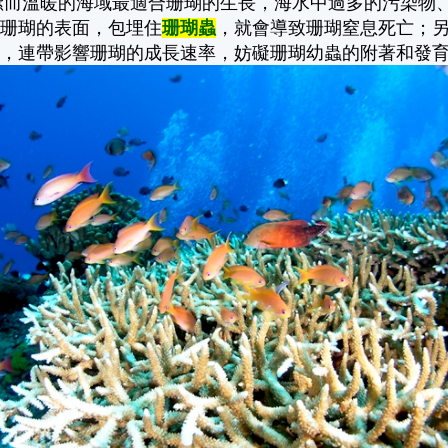
清潔而溫暖的海域最適合珊瑚的生長，海水中過多的污染
在珊瑚的表面，包埋住
珊瑚蟲
，就會導致珊瑚窒息死亡；
用，連帶影響珊瑚的成長速率，妨礙珊瑚幼蟲的附著和發