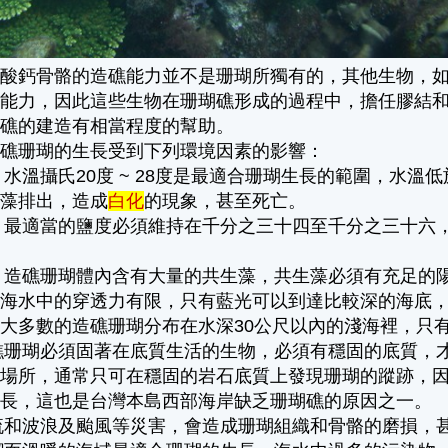
碳酸鈣骨骼的造礁能力並不是珊瑚所獨有的，其他生物，
的能力，因此這些生物在珊瑚礁形成的過程中，擔任膠結
瑚礁的建造有相當程度的幫助。
造礁珊瑚的生長受到下列環境因素的影響：
度：水溫攝氏20度 ~ 28度是最適合珊瑚生長的範圍，水
生藻排出，造成
白化
的現象，甚至死亡。
分：最適當的鹽度必須維持在千分之三十四至千分之三十
度：造礁珊瑚體內含有大量的共生藻，共生藻必須有充足
海水中的穿透力有限，只有藍光可以到達比較深的海底，
大多數的造礁珊瑚分布在水深30公尺以內的淺海裡，只
造礁珊瑚必須固著在底質生活的生物，必須有穩固的底質
長場所，通常只可在穩固的岩石底質上發現珊瑚的蹤跡，
生長，這也是台灣本島西部海岸缺乏珊瑚礁的原因之一。
海流和波浪及颱風等災害，會造成珊瑚組織和骨骼的磨損，