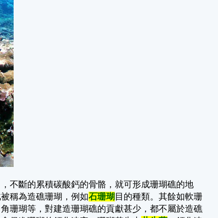
用，不斷的累積碳酸鈣的骨骼，就可形成珊瑚礁的地
此被稱為造礁珊瑚，例如
石珊瑚
目的種類。其餘如軟珊
、角珊瑚等，對建造珊瑚礁的貢獻甚少，都不屬於造礁