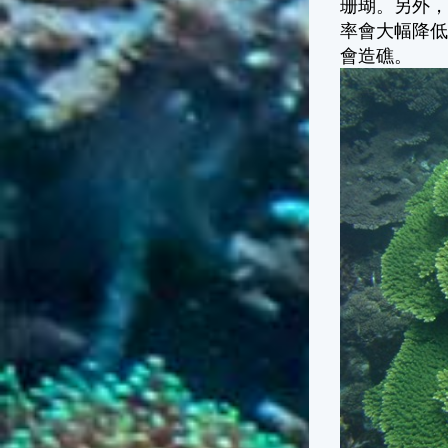
珊瑚。另外
率會大幅降
會造礁。