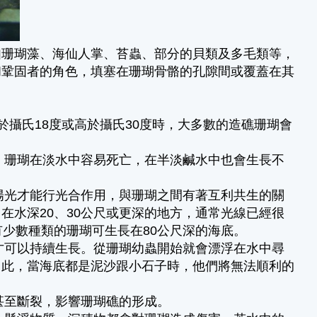
如珊瑚藻、海仙人掌、苔蟲、部分的貝類及多毛類等，
和鞏固者的角色，填塞在珊瑚骨骼的孔隙間或覆蓋在其
溫低於攝氏18度或高於攝氏30度時，大多數的造礁珊瑚會
六，珊瑚在淡水中容易死亡，在半淡鹹水中也會生長不
的陽光才能行光合作用，與珊瑚之間有著互利共生的關
在水深20、30公尺或更深的地方，通常光線已經很
有少數種類的珊瑚可生長在80公尺深的海底。
，才可以持續生長。從珊瑚幼蟲開始就會漂浮在水中尋
因此，當海底都是泥沙跟小石子時，他們將無法順利的
甚至斷裂，影響珊瑚礁的形成。