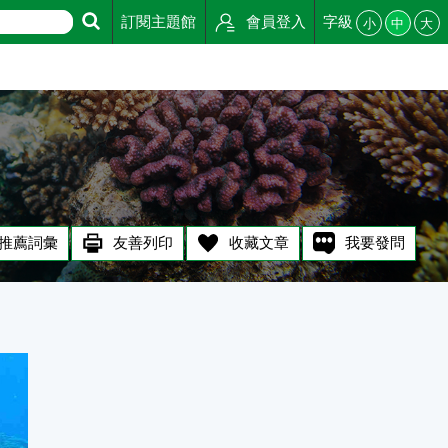
訂閱主題館
會員登入
字級
小
中
大
推薦詞彙
友善列印
收藏文章
我要發問