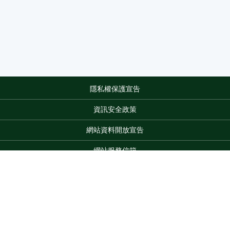
隱私權保護宣告
:::
資訊安全政策
網站資料開放宣告
網站服務信箱
地址：100212 臺北市中正區南海路 37 號
電話：(02)2381-2991
服務時間：AM8:30~PM5:30
Top
版權所有 © 2026 MOA All Rights Reserved.