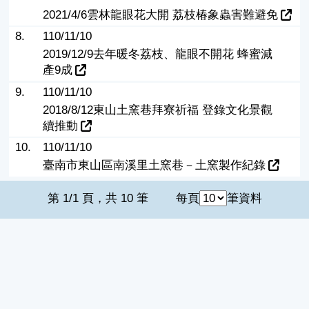
2021/4/6雲林龍眼花大開 荔枝椿象蟲害難避免
8.
110/11/10
2019/12/9去年暖冬荔枝、龍眼不開花 蜂蜜減
產9成
9.
110/11/10
2018/8/12東山土窯巷拜寮祈福 登錄文化景觀
續推動
10.
110/11/10
臺南市東山區南溪里土窯巷－土窯製作紀錄
第 1/1 頁，共 10 筆
每頁
筆資料