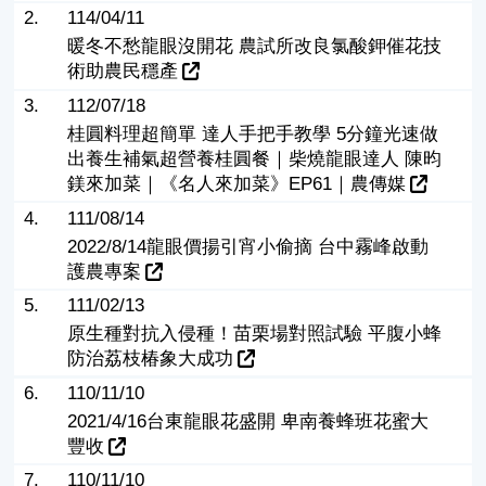
2.
114/04/11
暖冬不愁龍眼沒開花 農試所改良氯酸鉀催花技
術助農民穩產
3.
112/07/18
桂圓料理超簡單 達人手把手教學 5分鐘光速做
出養生補氣超營養桂圓餐｜柴燒龍眼達人 陳昀
鎂來加菜｜《名人來加菜》EP61｜農傳媒
4.
111/08/14
2022/8/14龍眼價揚引宵小偷摘 台中霧峰啟動
護農專案
5.
111/02/13
原生種對抗入侵種！苗栗場對照試驗 平腹小蜂
防治荔枝椿象大成功
6.
110/11/10
2021/4/16台東龍眼花盛開 卑南養蜂班花蜜大
豐收
7.
110/11/10