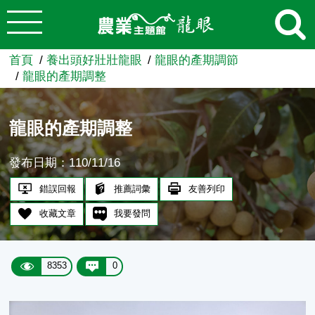
:::
跳到主要內容
農業知識入口網
首頁
養出頭好壯壯龍眼
龍眼的產期調節
龍眼的產期調整
龍眼的產期調整
發布日期：110/11/16
錯誤回報
推薦詞彙
友善列印
收藏文章
我要發問
8353
0