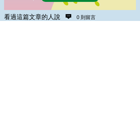
看過這篇文章的人說
0 則留言
回覆
登入會員即可參加留言
Top
隱私權保護宣告
:::
資訊安全政策
網站資料開放宣告
網站服務信箱
地址：100212 臺北市中正區南海路 37 號
電話：(02)2381-2991
服務時間：AM8:30~PM5:30
版權所有 © 2026 MOA All Rights Reserved.