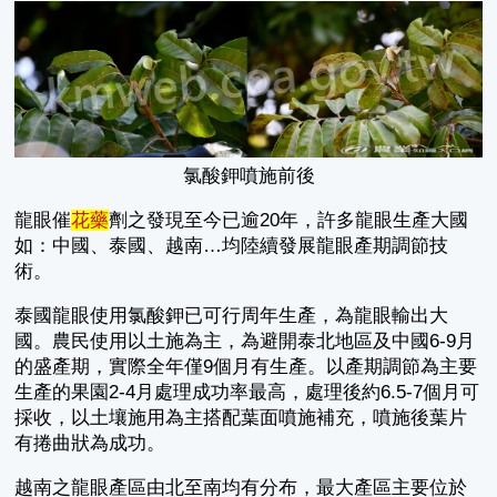
氯酸鉀噴施前後
龍眼催
花藥
劑之發現至今已逾20年，許多龍眼生產大國
如：中國、泰國、越南…均陸續發展龍眼產期調節技
術。
泰國龍眼使用氯酸鉀已可行周年生產，為龍眼輸出大
國。農民使用以土施為主，為避開泰北地區及中國6-9月
的盛產期，實際全年僅9個月有生產。以產期調節為主要
生產的果園2-4月處理成功率最高，處理後約6.5-7個月可
採收，以土壤施用為主搭配葉面噴施補充，噴施後葉片
有捲曲狀為成功。
越南之龍眼產區由北至南均有分布，最大產區主要位於