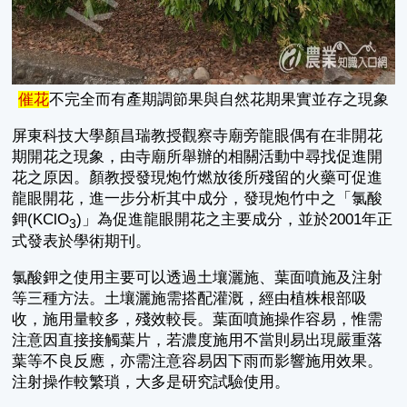
催花
不完全而有產期調節果與自然花期果實並存之現象
屏東科技大學顏昌瑞教授觀察寺廟旁龍眼偶有在非開花
期開花之現象，由寺廟所舉辦的相關活動中尋找促進開
花之原因。顏教授發現炮竹燃放後所殘留的火藥可促進
龍眼開花，進一步分析其中成分，發現炮竹中之「氯酸
鉀(KClO
)」為促進龍眼開花之主要成分，並於2001年正
3
式發表於學術期刊。
氯酸鉀之使用主要可以透過土壤灑施、葉面噴施及注射
等三種方法。土壤灑施需搭配灌溉，經由植株根部吸
收，施用量較多，殘效較長。葉面噴施操作容易，惟需
注意因直接接觸葉片，若濃度施用不當則易出現嚴重落
葉等不良反應，亦需注意容易因下雨而影響施用效果。
注射操作較繁瑣，大多是研究試驗使用。