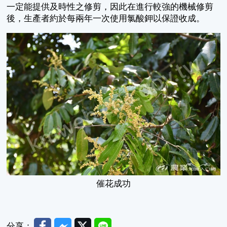
一定能提供及時性之修剪，因此在進行較強的機械修剪
後，生產者約於每兩年一次使用氯酸鉀以保證收成。
催花成功
Facebook
Messenger
Twitter
Line
分享：