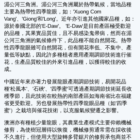
湄公河三角洲。湄公河三角洲屬於熱帶氣候，當地品種
主要為熱帶性四季龍眼，如：'Xuong Com
Vang'、'Giong'和'Long'。近年亦引進其他國家品種，如：
源於泰國北部的'E-Daw'。 'E-Daw'是目前產區極受歡迎
的品種，其果實品質佳，且不易感染鬼帚病，然而在湄
公河三角洲的氣候條件下，此品種不能自然開花。熱帶
性四季龍眼雖可自然開花，但有開花率低、不集中、產
量低等缺點，因此許多種植者應用產期調節技術進行催
花，生產品質較佳的外來引進品種，以獲得較佳的收
成。
中國近年來亦著力發展龍眼產期調節技術，易開花品
種'松風本'、'石硤'、'四季蜜'可透過產期調節技術延長收
穫季節，且此技術在較熱的南部產區如海南省比在福建
省更受歡迎。另也發展熱帶性四季龍眼品種（如'四季
蜜'）之栽培與催花技術，以克服氣候變遷之影響。
澳洲亦有種植少量龍眼，其農業生產模式主要仰賴機械
修剪，為使樹冠層得以恢復，機械修剪通常需在採收後
不久進行，但使用大型旋轉多臂鋸片的修剪承包商並不