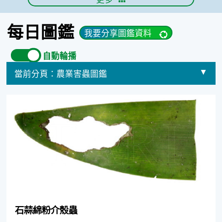
每日圖鑑
我要分享圖鑑資料
自動輪播
當前分頁：
農業害蟲圖鑑
選擇其他分頁
石蒜綿粉介殼蟲