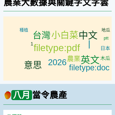
農業大數據
與關鍵字文字雲
地瓜
種植
小白菜
中文
台灣
ptt
|
1
filetype:pdf
日本
英文
農業
木瓜
2026
意思
filetype:doc
八月
當令農產