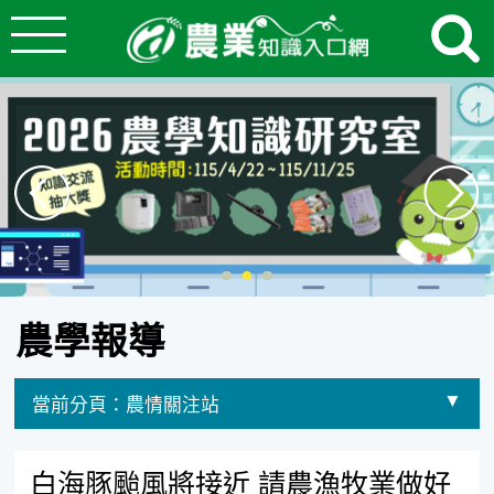
:::
跳到主要內容
農業知識入口網
:::
農學報導
當前分頁：
農情關注站
選擇其他分頁
白海豚颱風將接近 請農漁牧業做好