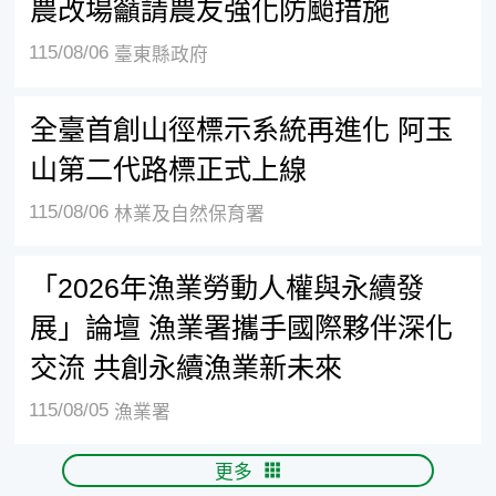
農改場籲請農友強化防颱措施
115/08/06
臺東縣政府
全臺首創山徑標示系統再進化 阿玉
山第二代路標正式上線
115/08/06
林業及自然保育署
「2026年漁業勞動人權與永續發
展」論壇 漁業署攜手國際夥伴深化
交流 共創永續漁業新未來
115/08/05
漁業署
更多