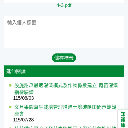
4-3.pdf
延伸閱讀
設施甜瓜最適灌溉模式及作物係數建立-育苗灌溉
指標驗證
115/08/03
文旦果園草生栽培管理增進土壤碳匯田間示範觀
摩會
知
識
115/07/28
庫