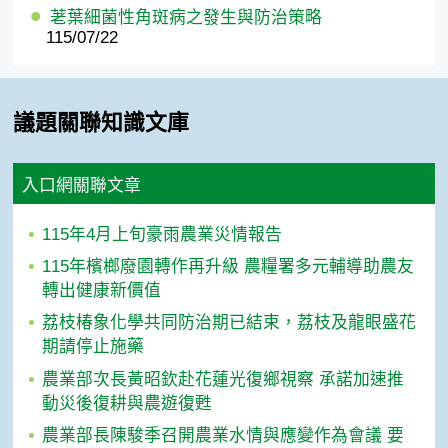
荖葉細菌性角斑病之發生與防治策略
115/07/22
議題關聯知識文庫
入口網關聯文章
115年4月上旬豪雨農業災情報告
115年檳榔廢園轉作再升級 農糧署多元輔導助農友
轉出健康新價值
荔枝椿象化學共同防治期已結束，荔枝及龍眼盛花
期請停止施藥
農業部次長黃昭欽赴花蓮光復鄉視察 承諾加速推
動災後復耕與農遊復甦
農業部長陳駿季召開農業水情與應變作為會議 要