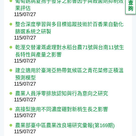
葡萄銹病夏孢子發芽之影響因子與殺菌劑抑制效
查
果評估
詢
115/07/27
整合深度學習與多目標追蹤技術於百香果自動化
篩選系統之研製
115/07/27
乾溼交替灌溉處理對水稻台農71號與台南11號生
長特性與產量之影響
115/07/27
建立適用於臺灣亞熱帶氣候區之青花菜修正積溫
預測模型
115/07/27
農業人員淨零排放認知與行為意向之研究
115/07/27
高接梨施用不同濃度硼對新梢生長之影響
115/07/27
農業部臺中區農業改良場研究彙報(第169期)
115/07/27