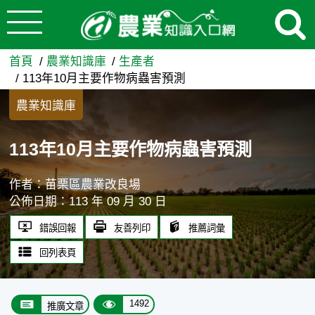
:::
跳到主要內容
113年10月主要作物病蟲害預
:::
首頁
農業知識庫
生產者
113年10月主要作物病蟲害預測
農業知識庫
113年10月主要作物病蟲害預測
作者：苗栗區農業改良場
公佈日期：113 年 09 月 30 日
錯誤回報
友善列印
推薦詞彙
回列表頁
1492
推廣文章