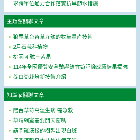
求跨單位通力合作落實抗旱節水措施
主題館關聯文章
狼尾草台畜草九號的牧草量產技術
2月石蒜科植物
桃園 4 號－紫晶
114年全國優質安全驗證綠竹筍評鑑成績結果揭曉
茭白筍栽培新技術介紹
知識家關聯文章
陽台草莓高溫生病 需急救
草莓網室需要開天窗嗎
請問羅漢松的樹幹出現白斑