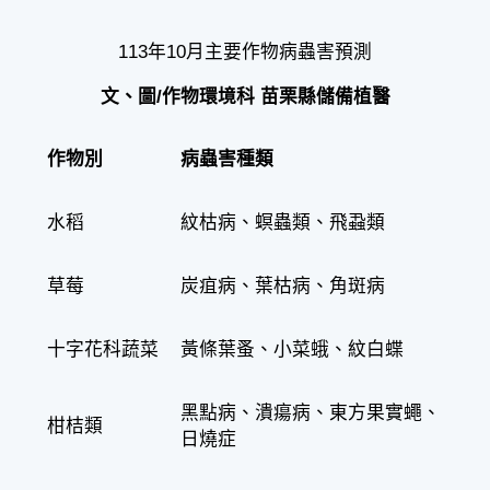
113年10月主要作物病蟲害預測
文、圖/作物環境科 苗栗縣儲備植醫
作物別
病蟲害種類
水稻
紋枯病、螟蟲類、飛蝨類
草莓
炭疽病、葉枯病、角斑病
十字花科蔬菜
黃條葉蚤、小菜蛾、紋白蝶
黑點病、潰瘍病、東方果實蠅、
柑桔類
日燒症