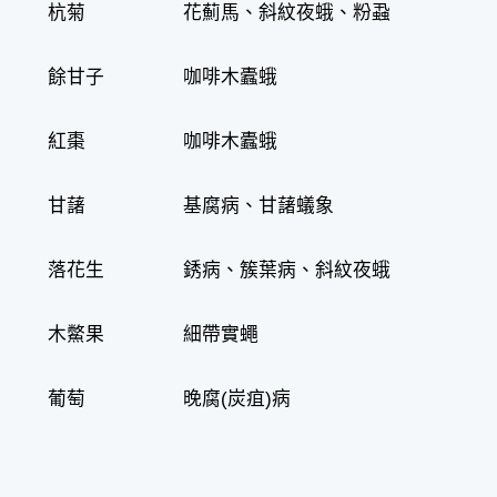
杭菊
花薊馬、斜紋夜蛾、粉蝨
餘甘子
咖啡木蠹蛾
紅棗
咖啡木蠹蛾
甘藷
基腐病、甘藷蟻象
落花生
銹病、簇葉病、斜紋夜蛾
木鱉果
細帶實蠅
葡萄
晚腐(炭疽)病