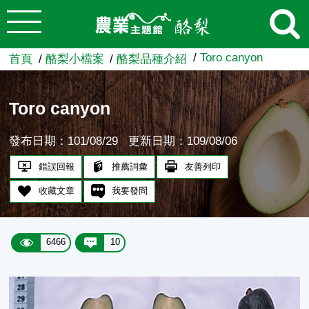
:::
跳到主要內容
農業知識入口網
Toro canyon
首頁
酪梨小檔案
酪梨品種介紹
Toro canyon
發布日期：101/08/29
更新日期：109/08/06
錯誤回報
推薦詞彙
友善列印
收藏文章
我要發問
6466
10