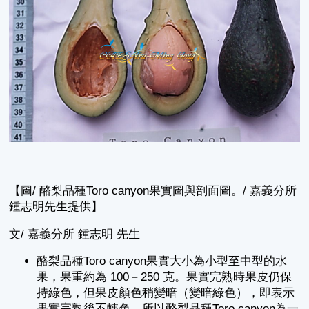
【圖/ 酪梨品種Toro canyon果實圖與剖面圖。/ 嘉義分所
鍾志明先生提供】
文/ 嘉義分所 鍾志明 先生
酪梨品種Toro canyon果實大小為小型至中型的水
果，果重約為 100－
250 克
。果實完熟時果皮仍保
持綠色，但果皮顏色稍變暗（變暗綠色），即表示
果實完熟後不轉色。所以酪梨品種Toro canyon為一