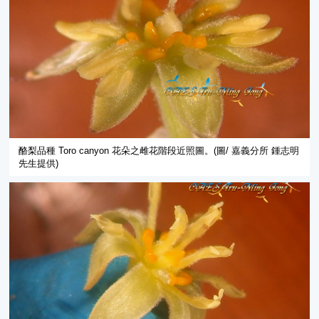
酪梨品種 Toro canyon 花朵之雌花階段近照圖。(圖/ 嘉義分所 鍾志明
先生提供)