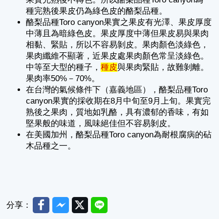
種完熟後果皮仍為綠色皮的酪梨品種。
酪梨品種Toro canyon果實之果皮有光澤、果皮厚度
中薄且為暗綠色皮。果皮厚度中薄但果皮易與果肉
相黏、緊貼，所以不容易剝皮。果肉顏色淡綠色，
果肉纖維不顯著，近果皮處果肉顏色常呈淡綠色。
中等至大型的種子，
種皮
與果肉緊貼，故難剝離。
果肉率50%－70%。
在台灣的氣候條件下（嘉義地區），酪梨品種Toro
canyon果實的採收期在8月中旬至9月上旬。果實完
熟後之果肉，質地如乳酪，具有濃郁的香味，有如
堅果般的味道，風味絕佳但不容易剝皮。
在美國加州，酪梨品種Toro canyon為耐根腐病的砧
木品種之一。
Facebook
Messenger
Twitter
Line
分享：