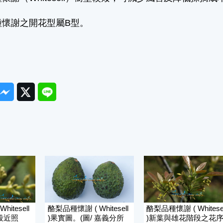
種懷謝之開花型屬B型。
ook
Messenger
Twitter
Line
itesell
酪梨品種懷謝 ( Whitesell
酪梨品種懷謝 ( Whitesel
段近照
)果實圖。(圖/ 嘉義分所
)新葉與雄花階段之花