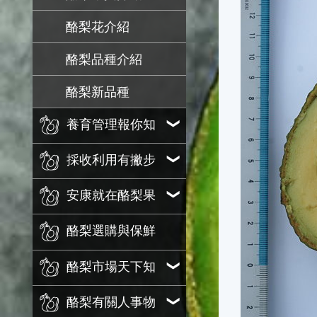
酪梨花介紹
酪梨品種介紹
酪梨新品種
養育管理報你知
採收利用有撇步
安康就在酪梨果
酪梨選購與保鮮
酪梨市場天下知
酪梨有關人事物