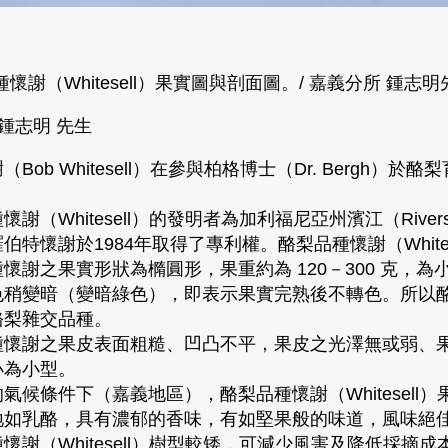
種懷謝（Whitesell）果實圖與剖面圖。/ 嘉義分所 鍾志
 鍾志明 先生
Bob Whitesell）在參與柏格博士（Dr. Bergh）於
。
謝（Whitesell）的發明者為加利福尼亞州濱江（Riverside,
羅伯特懷謝於1984年取得了專利權。酪梨品種懷謝（Whit
懷謝之果實形狀為橢圓形，果重約為 120－
300 克
，為
稍變暗（變暗綠色），即表示果實完熟後不轉色。所以酪梨品
酪梨雜交品種。
種懷謝之果皮表面粗糙、凹凸不平，果皮之光澤無或弱、
小為小型。
氣候條件下（嘉義地區），酪梨品種懷謝（Whitesell
如乳酪，具有濃郁的香味，有如堅果般的味道，風味絕佳。
懷謝（Whitesell）樹型較矮，可減少風害及降低採摘成