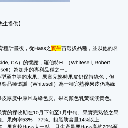
明先生提供】
酪梨育種計畫後，從Hass之
實生
苗選拔品種，並以他的名
 CA）的懷謝，羅伯特H. （Whitesell, Robert
esell）為加州的專利品種之ㄧ。
小型至中等的水果。果實完熟時果皮仍保持綠色，但
種懷謝（Whitesell）為一種完熟後果皮仍為綠
果皮厚度中厚且為綠色皮。果肉顏色乳黃或淡黃色。
）果實的採收期在10月下旬至1月中旬。果實完熟後之果
果肉率53%－77%。粗脂肪含量14%以上。
本，果實較Hass大一點，且生產量要Hass高約20%至