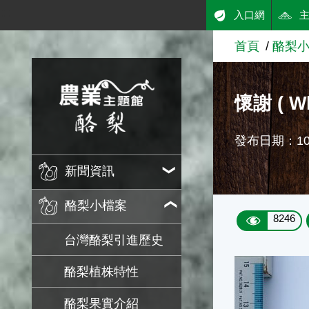
:::
入口網
跳到主要內容
首頁
酪梨
農業知識入口網
懷謝 ( Wh
發布日期：101
新聞資訊
酪梨小檔案
8246
台灣酪梨引進歷史
酪梨植株特性
酪梨果實介紹