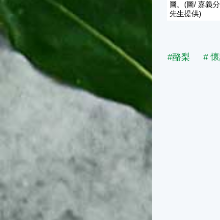
圖。(圖/ 嘉義
先生提供)
#酪梨
# 