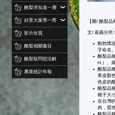
酪梨求知進一層
好景大家秀一秀
【圖/ 酪梨品
文/ 嘉義分所
影片欣賞
鮑勃懷謝（
酪梨相關書目
字命名
酪梨品種懷
酪梨疑問想法解
H.）。
酪梨品種
農業統計年報
果皮顏色
色皮的
酪梨品
種子大
在台灣的
肉，質地
酪梨品種