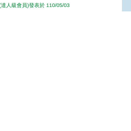
達人級會員)發表於 110/05/03
Ya(高手級會員)發表於 109/07/21
Top
享！資料非常豐富！
人級會員)發表於 106/10/31
達人級會員)發表於 106/08/23
級會員)發表於 106/07/08
賣相不是很優
級會員)發表於 106/06/07