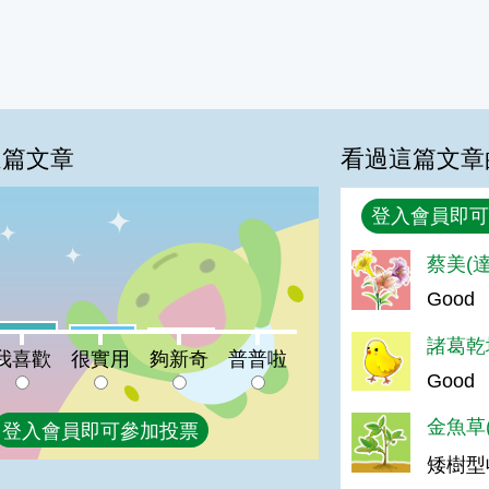
這篇文章
看過這篇文章
回覆
登入會員即可
%
蔡美(達
Good
喜歡:7%
很實用:5%
夠新奇:2%
普普啦:0%
諸葛乾坤
我喜歡
很實用
夠新奇
普普啦
Good
金魚草(
登入會員即可參加投票
矮樹型