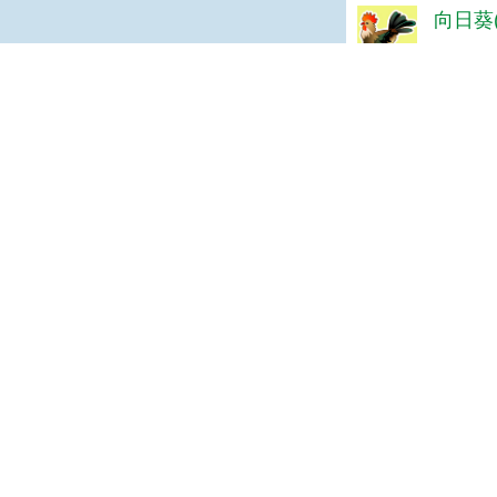
向日葵(
good
Tan 
謝謝分
菁菁(達
詳盡!
陳＊杰(
很好
婧(達人
看起來
齡(達人
good