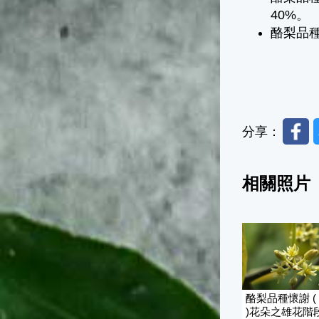
40%。
酪梨品
Faceb
分享：
相關照片
酪梨品種懷謝 ( Wh
)花朵之雄花階