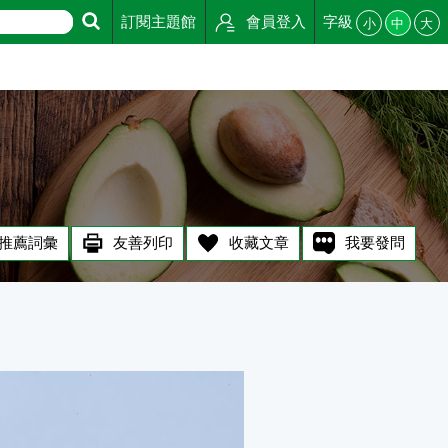
訂閱主題館
會員登入
字級
小
中
大
推薦詞彙
友善列印
收藏文章
我要發問