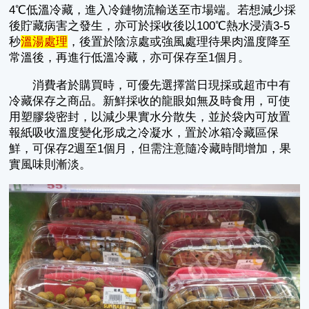
4℃低溫冷藏，進入冷鏈物流輸送至市場端。若想減少採
後貯藏病害之發生，亦可於採收後以100℃熱水浸漬3-5
秒
溫湯處理
，後置於陰涼處或強風處理待果肉溫度降至
常溫後，再進行低溫冷藏，亦可保存至1個月。
消費者於購買時，可優先選擇當日現採或超市中有
冷藏保存之商品。新鮮採收的龍眼如無及時食用，可使
用塑膠袋密封，以減少果實水分散失，並於袋內可放置
報紙吸收溫度變化形成之冷凝水，置於冰箱冷藏區保
鮮，可保存2週至1個月，但需注意隨冷藏時間增加，果
實風味則漸淡。