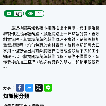
778
期刊
最近桃園某知名夜市攤販推出小黃瓜、糯米椒及檳
榔製作之另類糖葫蘆，掀起網路上一陣熱議討論，直呼
創意無限。其實糖葫蘆的製作原理不複雜，是將蔗糖加
熱煮成糖漿，均勻包裹於食材表面，待其冷卻即可大口
享用。但想做出具有酥脆糖衣之糖葫蘆涉及不少加工小
知識。以下將揭開糖葫蘆製作流程，讓你不僅懂吃，還
懂背後的加工原理。歡迎有興趣的朋友一起動手做做看
～
Facebook
Messenger
Twitter
Line
分享：
知識樹分類
消費者知識庫 > 農藝類