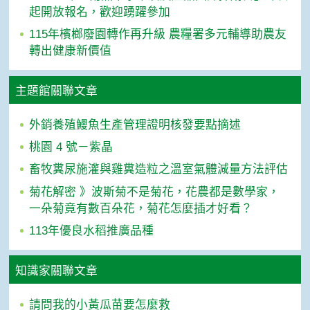
起開放報名，歡迎踴躍參加
115年檳榔廢園轉作再升級 農糧署多元輔導助農友
轉出健康新價值
主題館關聯文章
外銷養殖鰻魚生產管理證明核發要點摘述
桃園 4 號－紫晶
畜牧糞尿施灌與雞糞造粒之溫室氣體減量方法評估
菊花解密 》波斯菊不是菊花，花農都是數學家，
一朵菊竟有數百朵花，菊花怎麼插才好看？
113年優良水稻推廣品種
知識家關聯文章
請問我的小黃瓜苗要怎麼救