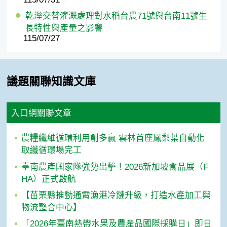
乾溼交替灌溉處理對水稻台農71號與台南11號生
長特性與產量之影響
115/07/27
議題關聯知識文庫
入口網關聯文章
農糧纖維循環利用創多贏 雲林首座鳳梨葉自動化
取纖循環場完工
臺南農產國家隊強勢出擊！2026新加坡食品展（F
HA）正式啟航
【苗栗縣推動通霄漁港冷鏈升級，打造水產加工與
物流整合中心】
「2026年臺南熱帶水果及農產品國際採購日」即日