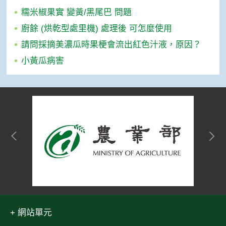
糯米椒果實 變黃/黑尾巴 問題
廚餘 (烘乾型處里機) 處理後 可怎麼使用
請問採摘美濃瓜時果梗會流出紅色汁液，原因？
小黃瓜病害
網站單元